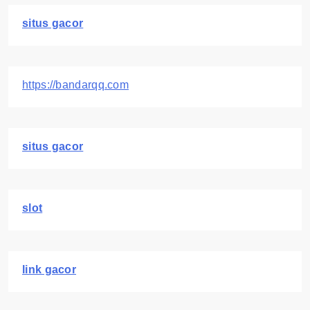
situs gacor
https://bandarqq.com
situs gacor
slot
link gacor