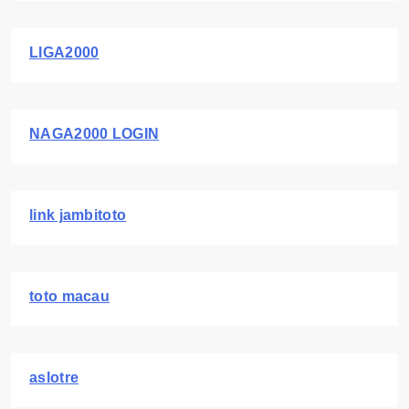
LIGA2000
NAGA2000 LOGIN
link jambitoto
toto macau
aslotre