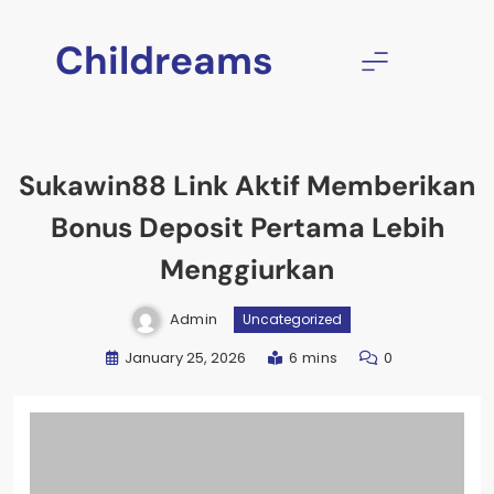
Skip
to
Childreams
content
Sukawin88 Link Aktif Memberikan
Bonus Deposit Pertama Lebih
Menggiurkan
Admin
Uncategorized
January 25, 2026
6 mins
0