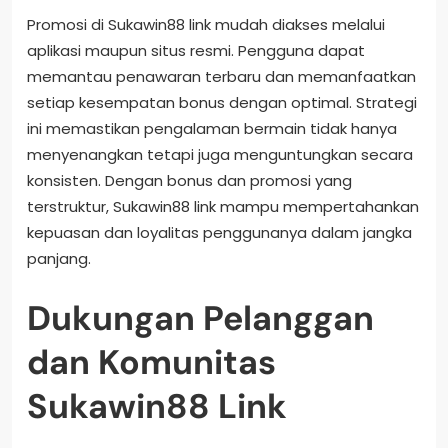
Promosi di Sukawin88 link mudah diakses melalui
aplikasi maupun situs resmi. Pengguna dapat
memantau penawaran terbaru dan memanfaatkan
setiap kesempatan bonus dengan optimal. Strategi
ini memastikan pengalaman bermain tidak hanya
menyenangkan tetapi juga menguntungkan secara
konsisten. Dengan bonus dan promosi yang
terstruktur, Sukawin88 link mampu mempertahankan
kepuasan dan loyalitas penggunanya dalam jangka
panjang.
Dukungan Pelanggan
dan Komunitas
Sukawin88 Link