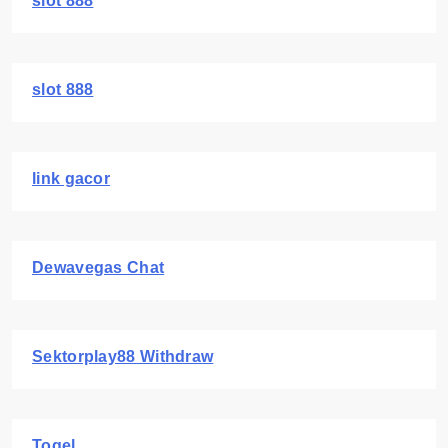
slot 888
slot 888
link gacor
Dewavegas Chat
Sektorplay88 Withdraw
Togel