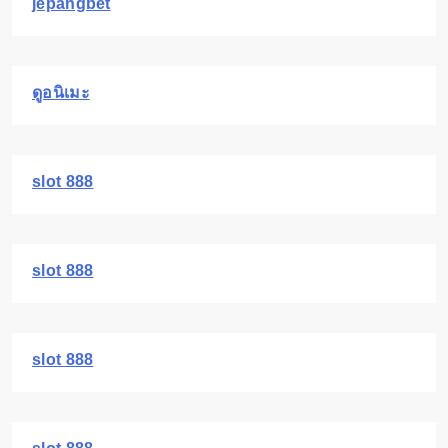
jepangbet
ดูอนิเมะ
slot 888
slot 888
slot 888