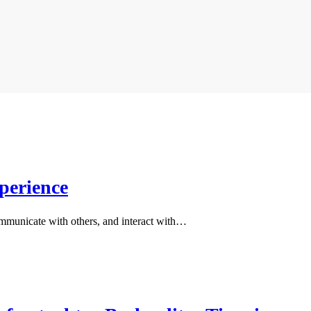
perience
ommunicate with others, and interact with…