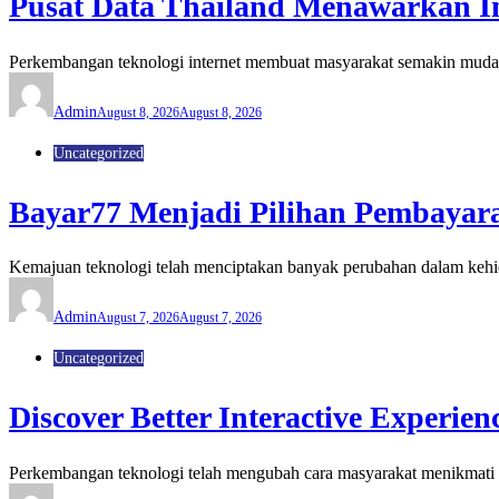
Pusat Data Thailand Menawarkan Inf
Perkembangan teknologi internet membuat masyarakat semakin mudah 
Admin
August 8, 2026
August 8, 2026
Uncategorized
Bayar77 Menjadi Pilihan Pembayara
Kemajuan teknologi telah menciptakan banyak perubahan dalam keh
Admin
August 7, 2026
August 7, 2026
Uncategorized
Discover Better Interactive Experie
Perkembangan teknologi telah mengubah cara masyarakat menikmati b