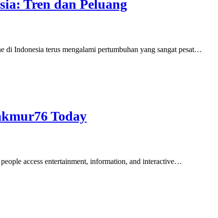
ia: Tren dan Peluang
ne di Indonesia terus mengalami pertumbuhan yang sangat pesat…
akmur76 Today
people access entertainment, information, and interactive…