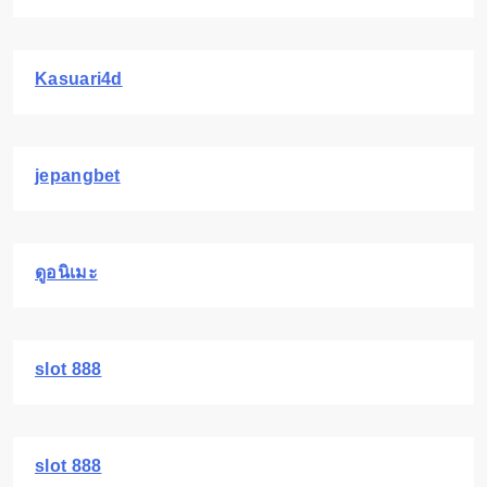
Kasuari4d
jepangbet
ดูอนิเมะ
slot 888
slot 888