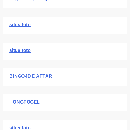
situs toto
situs toto
BINGO4D DAFTAR
HONGTOGEL
situs toto