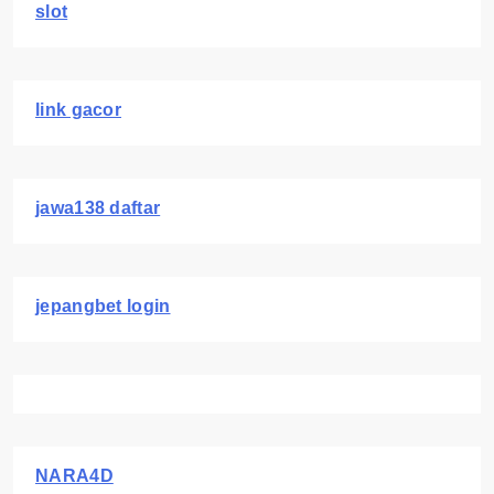
slot
link gacor
jawa138 daftar
jepangbet login
NARA4D