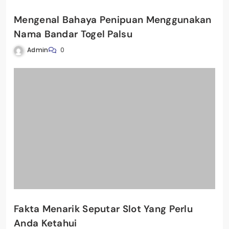
Mengenal Bahaya Penipuan Menggunakan
Nama Bandar Togel Palsu
Admin
0
Fakta Menarik Seputar Slot Yang Perlu
Anda Ketahui