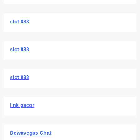
slot 888
slot 888
slot 888
link gacor
Dewavegas Chat