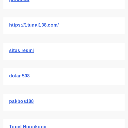
https://1tunai138.com/
situs resmi
dolar 508
pakbos188
Togel Hongkong