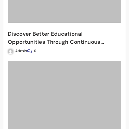
Discover Better Educational
Opportunities Through Continuous
Learning Journey
Admin
0