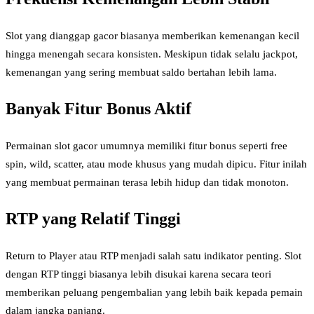
Slot yang dianggap gacor biasanya memberikan kemenangan kecil
hingga menengah secara konsisten. Meskipun tidak selalu jackpot,
kemenangan yang sering membuat saldo bertahan lebih lama.
Banyak Fitur Bonus Aktif
Permainan slot gacor umumnya memiliki fitur bonus seperti free
spin, wild, scatter, atau mode khusus yang mudah dipicu. Fitur inilah
yang membuat permainan terasa lebih hidup dan tidak monoton.
RTP yang Relatif Tinggi
Return to Player atau RTP menjadi salah satu indikator penting. Slot
dengan RTP tinggi biasanya lebih disukai karena secara teori
memberikan peluang pengembalian yang lebih baik kepada pemain
dalam jangka panjang.