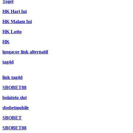
Togel
HK Hari Ini
HK Malam Ini
HK Lotto
HK
lgogacor link alternatif
tag4d
link tag4d
SBOBET88
bolatoto slot
sbobetmobile
SBOBET
SBOBET88