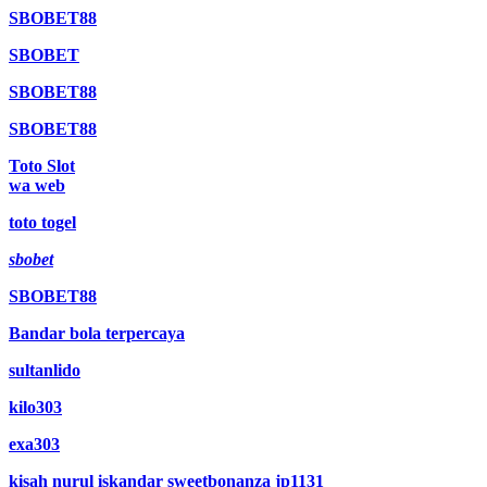
SBOBET88
SBOBET
SBOBET88
SBOBET88
Toto Slot
wa web
toto togel
sbobet
SBOBET88
Bandar bola terpercaya
sultanlido
kilo303
exa303
kisah nurul iskandar sweetbonanza jp1131