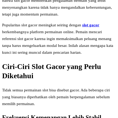
bahwa slot gacor memberikan pengalaman bermain yang lebih
menyenangkan karena tidak hanya mengandalkan keberuntungan,
tetapi juga momentum permainan.
Popularitas slot gacor meningkat seiring dengan
slot gacor
berkembangnya platform permainan online. Pemain mencari
referensi slot gacor karena ingin memaksimalkan peluang menang
tanpa harus mengeluarkan modal besar. Inilah alasan mengapa kata
kunci ini sering muncul dalam pencarian harian.
Ciri-Ciri Slot Gacor yang Perlu
Diketahui
Tidak semua permainan slot bisa disebut gacor. Ada beberapa ciri
yang biasanya diperhatikan oleh pemain berpengalaman sebelum
memilih permainan.
Frekuensi Kemenangan Lebih Stabil