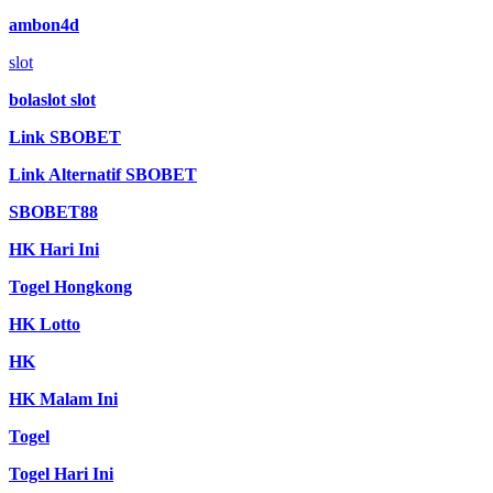
ambon4d
slot
bolaslot slot
Link SBOBET
Link Alternatif SBOBET
SBOBET88
HK Hari Ini
Togel Hongkong
HK Lotto
HK
HK Malam Ini
Togel
Togel Hari Ini