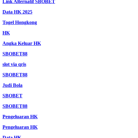
Link Alternatif SBOBET
Data HK 2025
Togel Hongkong
HK
Angka Keluar HK
SBOBET88
slot via qris
SBOBET88
Judi Bola
SBOBET
SBOBET88
Pengeluaran HK
Pengeluaran HK
Data HK