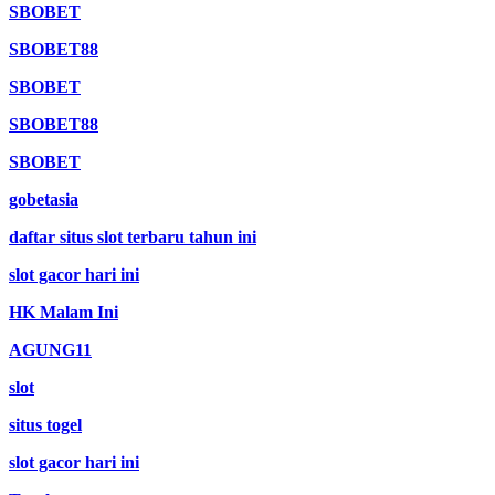
SBOBET
SBOBET88
SBOBET
SBOBET88
SBOBET
gobetasia
daftar situs slot terbaru tahun ini
slot gacor hari ini
HK Malam Ini
AGUNG11
slot
situs togel
slot gacor hari ini