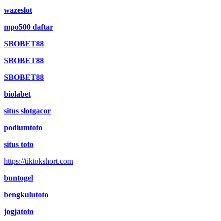
wazeslot
mpo500 daftar
SBOBET88
SBOBET88
SBOBET88
biolabet
situs slotgacor
podiumtoto
situs toto
https://tiktokshort.com
buntogel
bengkulutoto
jogjatoto