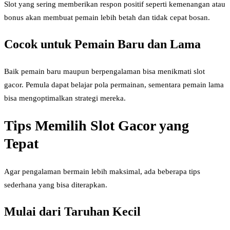
Slot yang sering memberikan respon positif seperti kemenangan atau
bonus akan membuat pemain lebih betah dan tidak cepat bosan.
Cocok untuk Pemain Baru dan Lama
Baik pemain baru maupun berpengalaman bisa menikmati slot
gacor. Pemula dapat belajar pola permainan, sementara pemain lama
bisa mengoptimalkan strategi mereka.
Tips Memilih Slot Gacor yang
Tepat
Agar pengalaman bermain lebih maksimal, ada beberapa tips
sederhana yang bisa diterapkan.
Mulai dari Taruhan Kecil