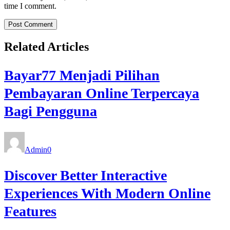
time I comment.
Related Articles
Bayar77 Menjadi Pilihan
Pembayaran Online Terpercaya
Bagi Pengguna
Admin
0
Discover Better Interactive
Experiences With Modern Online
Features