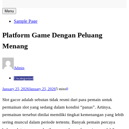
Menu
Sample Page
Platform Game Dengan Peluang
Menang
Admin
Uncategorized
January 25, 2026
January 25, 2026
5 mins
0
Slot gacor adalah sebutan tidak resmi dari para pemain untuk
permainan slot yang sedang dalam kondisi “panas”. Artinya,
permainan tersebut dinilai memiliki tingkat kemenangan yang lebih
sering muncul dalam periode tertentu. Banyak pemain percaya