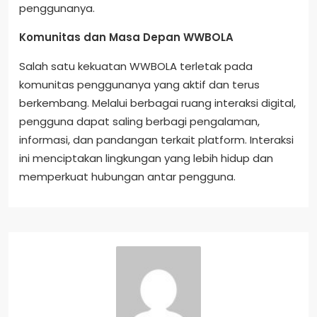
penggunanya.
Komunitas dan Masa Depan WWBOLA
Salah satu kekuatan WWBOLA terletak pada
komunitas penggunanya yang aktif dan terus
berkembang. Melalui berbagai ruang interaksi digital,
pengguna dapat saling berbagi pengalaman,
informasi, dan pandangan terkait platform. Interaksi
ini menciptakan lingkungan yang lebih hidup dan
memperkuat hubungan antar pengguna.