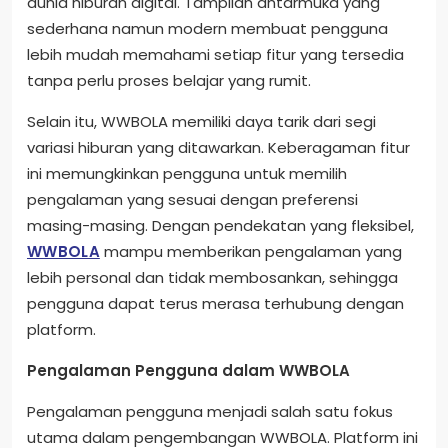
dunia hiburan digital. Tampilan antarmuka yang
sederhana namun modern membuat pengguna
lebih mudah memahami setiap fitur yang tersedia
tanpa perlu proses belajar yang rumit.
Selain itu, WWBOLA memiliki daya tarik dari segi
variasi hiburan yang ditawarkan. Keberagaman fitur
ini memungkinkan pengguna untuk memilih
pengalaman yang sesuai dengan preferensi
masing-masing. Dengan pendekatan yang fleksibel,
WWBOLA
mampu memberikan pengalaman yang
lebih personal dan tidak membosankan, sehingga
pengguna dapat terus merasa terhubung dengan
platform.
Pengalaman Pengguna dalam WWBOLA
Pengalaman pengguna menjadi salah satu fokus
utama dalam pengembangan WWBOLA. Platform ini