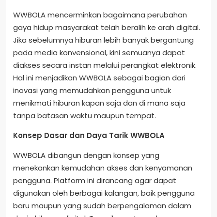
WWBOLA mencerminkan bagaimana perubahan
gaya hidup masyarakat telah beralih ke arah digital.
Jika sebelumnya hiburan lebih banyak bergantung
pada media konvensional, kini semuanya dapat
diakses secara instan melalui perangkat elektronik.
Hal ini menjadikan WWBOLA sebagai bagian dari
inovasi yang memudahkan pengguna untuk
menikmati hiburan kapan saja dan di mana saja
tanpa batasan waktu maupun tempat.
Konsep Dasar dan Daya Tarik WWBOLA
WWBOLA dibangun dengan konsep yang
menekankan kemudahan akses dan kenyamanan
pengguna. Platform ini dirancang agar dapat
digunakan oleh berbagai kalangan, baik pengguna
baru maupun yang sudah berpengalaman dalam