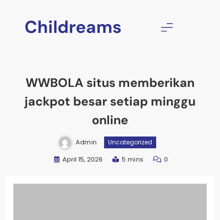
Skip
to
Childreams
content
WWBOLA situs memberikan
jackpot besar setiap minggu
online
Admin
Uncategorized
April 15, 2026
5 mins
0