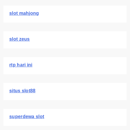
slot mahjong
slot zeus
rtp hari ini
situs slot88
superdewa slot