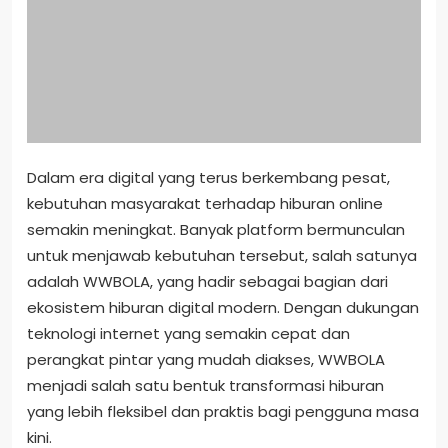
Dalam era digital yang terus berkembang pesat,
kebutuhan masyarakat terhadap hiburan online
semakin meningkat. Banyak platform bermunculan
untuk menjawab kebutuhan tersebut, salah satunya
adalah WWBOLA, yang hadir sebagai bagian dari
ekosistem hiburan digital modern. Dengan dukungan
teknologi internet yang semakin cepat dan
perangkat pintar yang mudah diakses, WWBOLA
menjadi salah satu bentuk transformasi hiburan
yang lebih fleksibel dan praktis bagi pengguna masa
kini.