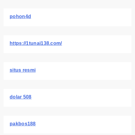
pohon4d
https://1tunai138.com/
situs resmi
dolar 508
pakbos188