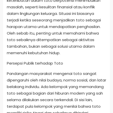
keterlibatan dalam toto berpotensi menimbulkan
masalah, seperti kesulitan finansial atau konflik
dalam lingkungan keluarga. Situasi ini biasanya
terjadi ketika seseorang menjadikan toto sebagai
harapan utama untuk mendapatkan penghasilan.
Oleh sebab itu, penting untuk memahami bahwa
toto sebaiknya ditempatkan sebagai aktivitas
tambahan, bukan sebagai solusi utama dalam
memenuhi kebutuhan hidup.
Persepsi Publik terhadap Toto
Pandangan masyarakat mengenai toto sangat
dipengaruhi oleh nilai budaya, norma sosial, dan latar
belakang individu. Ada kelompok yang memandang
toto sebagai bagian dari hiburan modern yang sah
selama dilakukan secara terkendali. Di sisi lain,
terdapat pula kelompok yang menilai bahwa toto
memiliki risiko tinggi dan sebaiknya dihindari.