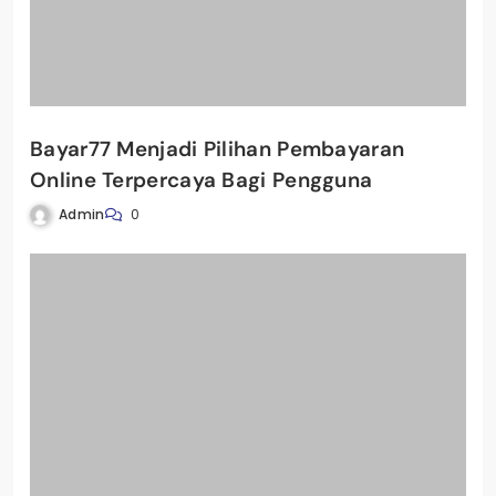
Bayar77 Menjadi Pilihan Pembayaran
Online Terpercaya Bagi Pengguna
Admin
0