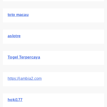
toto macau
aslotre
Togel Terpercaya
https://jambia2.com
hoki177