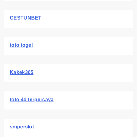
GESTUNBET
toto togel
Kakek365
toto 4d terpercaya
sniperslot