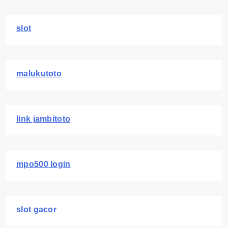
slot
malukutoto
link jambitoto
mpo500 login
slot gacor