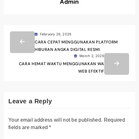
Admin
February 26, 2026
CARA CEPAT MENGGUNAKAN PLATFORM
HIBURAN ANGKA DIGITAL RESMI
March 2, 2026
CARA HEMAT WAKTU MENGGUNAKAN WA
WEB EFEKTIF
Leave a Reply
Your email address will not be published.
Required
fields are marked
*