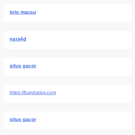
toto macau
nara4d
situs gacor
https://bandarqq.com
situs gacor