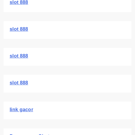
slot 888
slot 888
slot 888
slot 888
link gacor