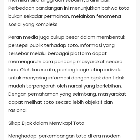
Perbedaan pandangan ini menunjukkan bahwa toto
bukan sekadar permainan, melainkan fenomena
sosial yang kompleks.
Peran media juga cukup besar dalam membentuk
persepsi publik terhadap toto. Informasi yang
tersebar melalui berbagai platform dapat
memengaruhi cara pandang masyarakat secara
luas. Oleh karena itu, penting bagi setiap individu
untuk menyaring informasi dengan bijak dan tidak
mudah terpengaruh oleh narasi yang berlebihan.
Dengan pemahaman yang seimbang, masyarakat
dapat melihat toto secara lebih objektif dan
rasional.
Sikap Bijak dalam Menyikapi Toto
Menghadapi perkembangan toto di era modern