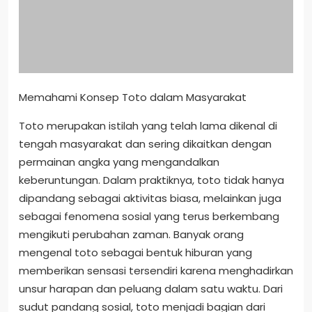
Memahami Konsep Toto dalam Masyarakat
Toto merupakan istilah yang telah lama dikenal di
tengah masyarakat dan sering dikaitkan dengan
permainan angka yang mengandalkan
keberuntungan. Dalam praktiknya, toto tidak hanya
dipandang sebagai aktivitas biasa, melainkan juga
sebagai fenomena sosial yang terus berkembang
mengikuti perubahan zaman. Banyak orang
mengenal toto sebagai bentuk hiburan yang
memberikan sensasi tersendiri karena menghadirkan
unsur harapan dan peluang dalam satu waktu. Dari
sudut pandang sosial, toto menjadi bagian dari