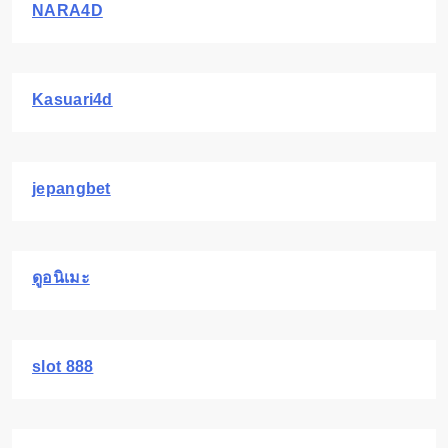
NARA4D
Kasuari4d
jepangbet
ดูอนิเมะ
slot 888