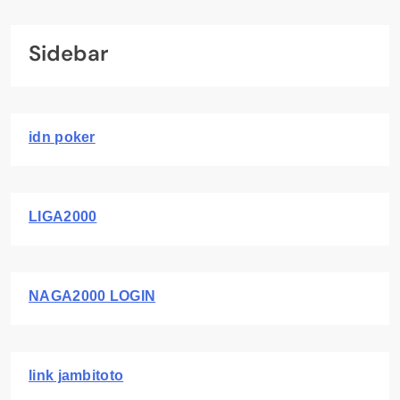
Sidebar
idn poker
LIGA2000
NAGA2000 LOGIN
link jambitoto