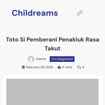
Skip
to
Childreams
content
Toto Si Pemberani Penakluk Rasa
Takut
Admin
Uncategorized
February 28, 2026
6 mins
0