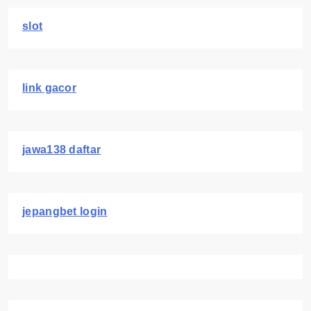
slot
link gacor
jawa138 daftar
jepangbet login