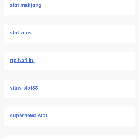
slot mahjong
slot zeus
rtp hari ini
situs slot88
superdewa slot