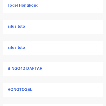
Togel Hongkong
situs toto
situs toto
BINGO4D DAFTAR
HONGTOGEL