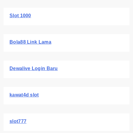
Slot 1000
Bola88 Link Lama
Dewalive Login Baru
kawat4d slot
slot777