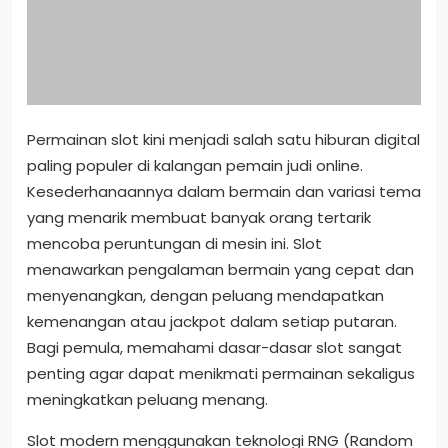
Permainan slot kini menjadi salah satu hiburan digital
paling populer di kalangan pemain judi online.
Kesederhanaannya dalam bermain dan variasi tema
yang menarik membuat banyak orang tertarik
mencoba peruntungan di mesin ini. Slot
menawarkan pengalaman bermain yang cepat dan
menyenangkan, dengan peluang mendapatkan
kemenangan atau jackpot dalam setiap putaran.
Bagi pemula, memahami dasar-dasar slot sangat
penting agar dapat menikmati permainan sekaligus
meningkatkan peluang menang.
Slot modern menggunakan teknologi RNG (Random