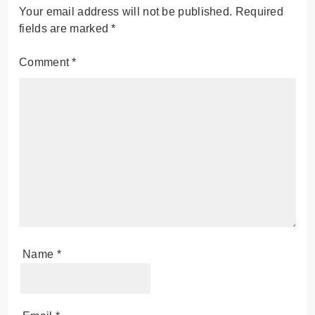
Your email address will not be published.
Required
fields are marked
*
Comment
*
Name
*