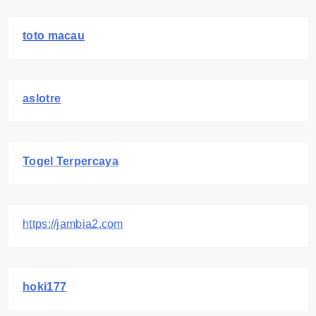
toto macau
aslotre
Togel Terpercaya
https://jambia2.com
hoki177