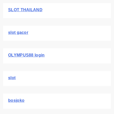
SLOT THAILAND
slot gacor
OLYMPUS88 login
slot
bosjoko