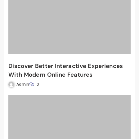
Discover Better Interactive Experiences
With Modern Online Features
Admin
0