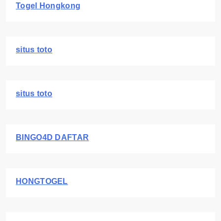
Togel Hongkong
situs toto
situs toto
BINGO4D DAFTAR
HONGTOGEL