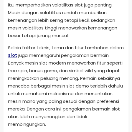
itu, memperhatikan volatilitas slot juga penting.
Mesin dengan volatilitas rendah memberikan
kemenangan lebih sering tetapi kecil, sedangkan
mesin volatilitas tinggi menawarkan kemenangan
besar tetapi jarang muncul.
Selain faktor teknis, tema dan fitur tambahan dalam
slot
juga memengaruhi pengalaman bermain.
Banyak mesin slot modern menawarkan fitur seperti
free spin, bonus game, dan simbol wild yang dapat
meningkatkan peluang menang. Pemain sebaiknya
mencoba berbagai mesin slot demo terlebih dahulu
untuk memahami mekanisme dan menentukan
mesin mana yang paling sesuai dengan preferensi
mereka. Dengan cara ini, pengalaman bermain slot
akan lebih menyenangkan dan tidak
membingungkan.