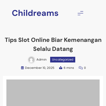
Skip
to
Childreams
content
Tips Slot Online Biar Kemenangan
Selalu Datang
Admin
Uncategorized
December 10, 2025
6 mins
0