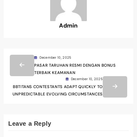
Admin
December 10, 2025
PASAR TARUHAN RESMI DENGAN BONUS
TERBAIK KEAMANAN
December 10, 2025
BBTITANS CONTESTANTS ADAPT QUICKLY TO
UNPREDICTABLE EVOLVING CIRCUMSTANCES
Leave a Reply