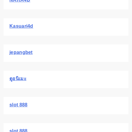
Kasuari4d
jepangbet
ดูอนิเมะ
slot 888
slot 888