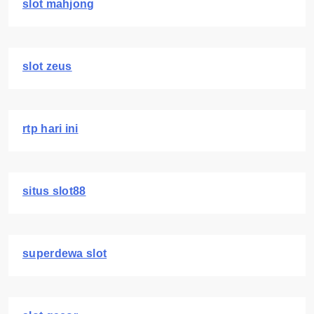
slot mahjong
slot zeus
rtp hari ini
situs slot88
superdewa slot