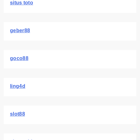
situs toto
geber88
goco88
ling4d
slot88