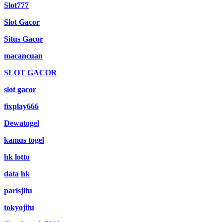
Slot777
Slot Gacor
Situs Gacor
macancuan
SLOT GACOR
slot gacor
fixplay666
Dewatogel
kamus togel
hk lotto
data hk
parisjitu
tokyojitu