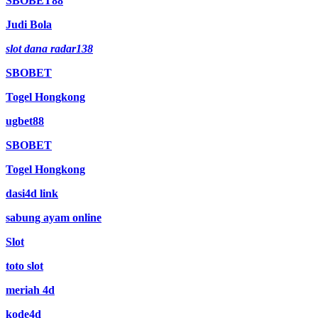
SBOBET88
Judi Bola
slot dana radar138
SBOBET
Togel Hongkong
ugbet88
SBOBET
Togel Hongkong
dasi4d link
sabung ayam online
Slot
toto slot
meriah 4d
kode4d