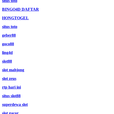
situs toto
BINGO4D DAFTAR
HONGTOGEL
situs toto
geber88
goco88
ling4d
slot88
slot mahjong
slot zeus
rtp hari ini
situs slot88
superdewa slot
slot gacor