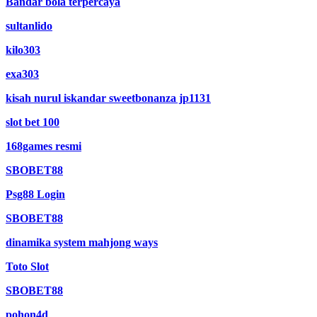
Bandar bola terpercaya
sultanlido
kilo303
exa303
kisah nurul iskandar sweetbonanza jp1131
slot bet 100
168games resmi
SBOBET88
Psg88 Login
SBOBET88
dinamika system mahjong ways
Toto Slot
SBOBET88
pohon4d