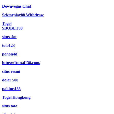
Dewavegas Chat
Sektorplay88 Withdraw
Togel
SBOBET88
situs slot
toto123
pohon4d
https://1tunai138.com/
situs resmi
dolar 508
pakbos188
Togel Hongkong
situs toto