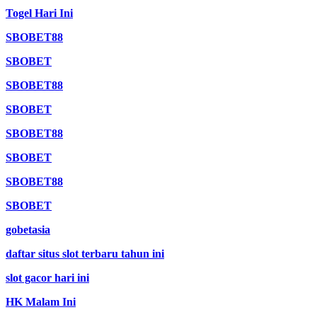
Togel Hari Ini
SBOBET88
SBOBET
SBOBET88
SBOBET
SBOBET88
SBOBET
SBOBET88
SBOBET
gobetasia
daftar situs slot terbaru tahun ini
slot gacor hari ini
HK Malam Ini