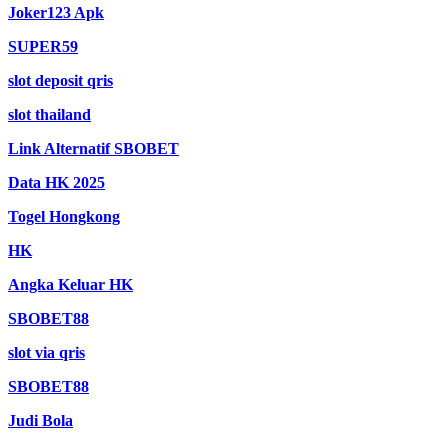
Joker123 Apk
SUPER59
slot deposit qris
slot thailand
Link Alternatif SBOBET
Data HK 2025
Togel Hongkong
HK
Angka Keluar HK
SBOBET88
slot via qris
SBOBET88
Judi Bola