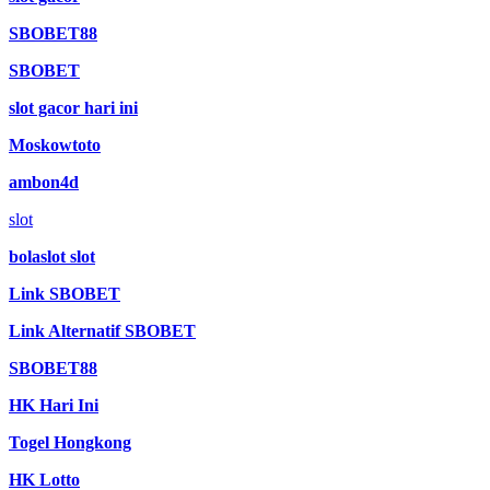
SBOBET88
SBOBET
slot gacor hari ini
Moskowtoto
ambon4d
slot
bolaslot slot
Link SBOBET
Link Alternatif SBOBET
SBOBET88
HK Hari Ini
Togel Hongkong
HK Lotto