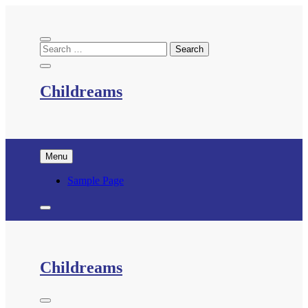
Skip
to
content
Childreams
Menu
Sample Page
Childreams