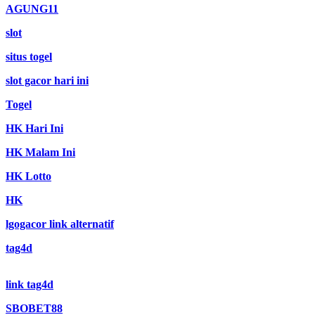
AGUNG11
slot
situs togel
slot gacor hari ini
Togel
HK Hari Ini
HK Malam Ini
HK Lotto
HK
lgogacor link alternatif
tag4d
link tag4d
SBOBET88