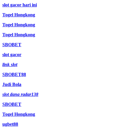
slot gacor hari ini
Togel Hongkong
Togel Hongkong
Togel Hongkong
SBOBET
slot gacor
link slot
SBOBET88
Judi Bola
slot dana radar138
SBOBET
Togel Hongkong
ugbet88