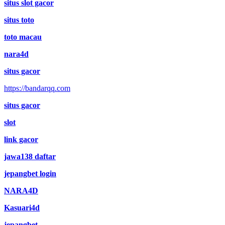
situs slot gacor
situs toto
toto macau
nara4d
situs gacor
https://bandarqq.com
situs gacor
slot
link gacor
jawa138 daftar
jepangbet login
NARA4D
Kasuari4d
jepangbet