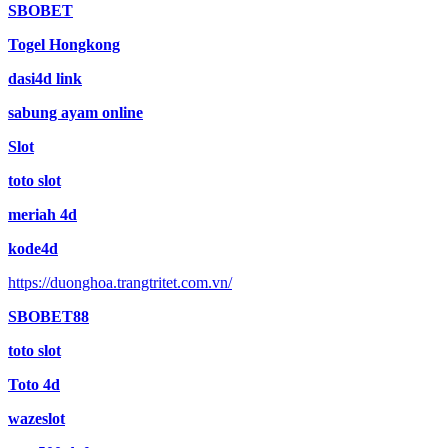
SBOBET
Togel Hongkong
dasi4d link
sabung ayam online
Slot
toto slot
meriah 4d
kode4d
https://duonghoa.trangtritet.com.vn/
SBOBET88
toto slot
Toto 4d
wazeslot