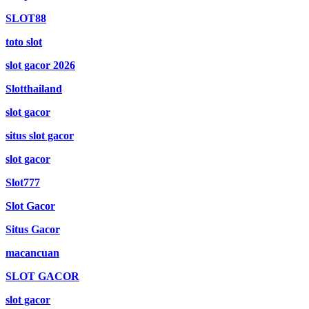
SLOT88
toto slot
slot gacor 2026
Slotthailand
slot gacor
situs slot gacor
slot gacor
Slot777
Slot Gacor
Situs Gacor
macancuan
SLOT GACOR
slot gacor