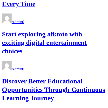
Every Time
Admin
0
Start exploring afktoto with
exciting digital entertainment
choices
Admin
0
Discover Better Educational
Opportunities Through Continuous
Learning Journey