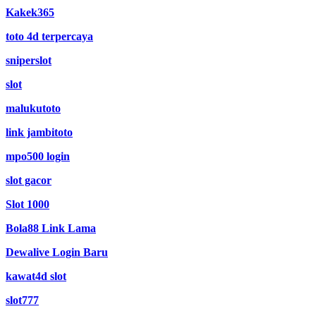
Kakek365
toto 4d terpercaya
sniperslot
slot
malukutoto
link jambitoto
mpo500 login
slot gacor
Slot 1000
Bola88 Link Lama
Dewalive Login Baru
kawat4d slot
slot777