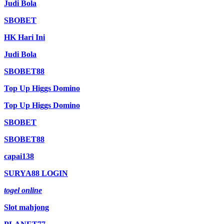
Judi Bola
SBOBET
HK Hari Ini
Judi Bola
SBOBET88
Top Up Higgs Domino
Top Up Higgs Domino
SBOBET
SBOBET88
capai138
SURYA88 LOGIN
togel online
Slot mahjong