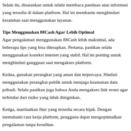
Selain itu, disarankan untuk selalu membaca panduan atau informasi
yang tersedia di dalam platform. Hal ini membantu menghindari
kesalahan saat menggunakan layanan.
Tips Menggunakan 88Cash Agar Lebih Optimal
Agar pengalaman menggunakan 88Cash lebih maksimal, ada
beberapa tips yang bisa diterapkan. Pertama, pastikan selalu
menggunakan koneksi internet yang stabil. Hal ini penting untuk
menghindari gangguan saat mengakses platform.
Kedua, gunakan perangkat yang aman dan terpercaya. Hindari
menggunakan perangkat publik untuk menjaga keamanan data
pribadi. Selalu pastikan juga bahwa Anda mengakses link resmi agar
terhindar dari risiko yang tidak diinginkan.
Ketiga, manfaatkan fitur yang tersedia secara bijak. Dengan
memahami cara kerja platform, pengguna dapat mengoptimalkan
pengalaman tanpa kesulitan.