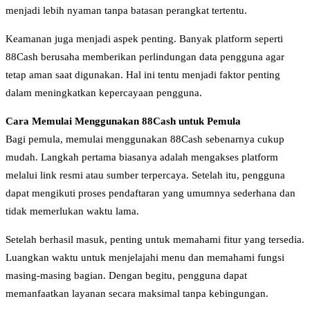
menjadi lebih nyaman tanpa batasan perangkat tertentu.
Keamanan juga menjadi aspek penting. Banyak platform seperti
88Cash berusaha memberikan perlindungan data pengguna agar
tetap aman saat digunakan. Hal ini tentu menjadi faktor penting
dalam meningkatkan kepercayaan pengguna.
Cara Memulai Menggunakan 88Cash untuk Pemula
Bagi pemula, memulai menggunakan 88Cash sebenarnya cukup
mudah. Langkah pertama biasanya adalah mengakses platform
melalui link resmi atau sumber terpercaya. Setelah itu, pengguna
dapat mengikuti proses pendaftaran yang umumnya sederhana dan
tidak memerlukan waktu lama.
Setelah berhasil masuk, penting untuk memahami fitur yang tersedia.
Luangkan waktu untuk menjelajahi menu dan memahami fungsi
masing-masing bagian. Dengan begitu, pengguna dapat
memanfaatkan layanan secara maksimal tanpa kebingungan.