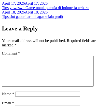
April 17, 2026
April 17, 2026
Post
Tips yoweswd Game untuk pemula di Indonesia terbaru
navigation
April 18, 2026
April 18, 2026
Tips slot gacor hari ini agar selalu profit
Leave a Reply
Your email address will not be published.
Required fields are
marked
*
Comment
*
Name
*
Email
*