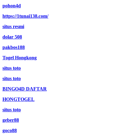
pohon4d
https://1tunai138.com/
situs resmi
dolar 508
pakbos188
Togel Hongkong
situs toto
situs toto
BINGO4D DAFTAR
HONGTOGEL
situs toto
geber88
goco88