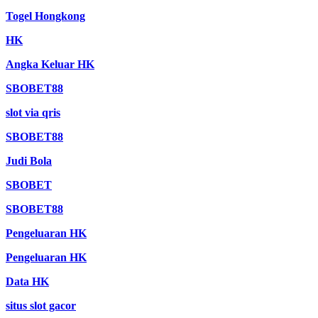
Togel Hongkong
HK
Angka Keluar HK
SBOBET88
slot via qris
SBOBET88
Judi Bola
SBOBET
SBOBET88
Pengeluaran HK
Pengeluaran HK
Data HK
situs slot gacor