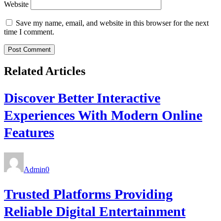
Website
Save my name, email, and website in this browser for the next
time I comment.
Related Articles
Discover Better Interactive
Experiences With Modern Online
Features
Admin
0
Trusted Platforms Providing
Reliable Digital Entertainment