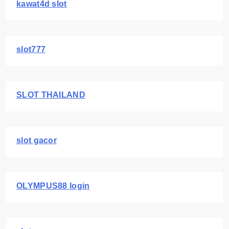
kawat4d slot
slot777
SLOT THAILAND
slot gacor
OLYMPUS88 login