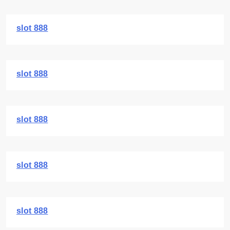
slot 888
slot 888
slot 888
slot 888
slot 888