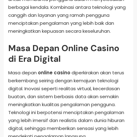
berbagai kendala. Kombinasi antara teknologi yang
canggih dan layanan yang ramah pengguna
menciptakan pengalaman yang lebih baik dan
meningkatkan kepuasan secara keseluruhan.
Masa Depan Online Casino
di Era Digital
Masa depan
online casino
diperkirakan akan terus
berkembang seiring dengan kemajuan teknologi
digital. Inovasi seperti realitas virtual, kecerdasan
buatan, dan sistem berbasis data akan semakin
meningkatkan kualitas pengalaman pengguna.
Teknologi ini berpotensi menciptakan pengalaman
yang lebih imersif dan realistis dalam dunia hiburan
digital, sehingga memberikan sensasi yang lebih
mendekati pengalaman langsung.