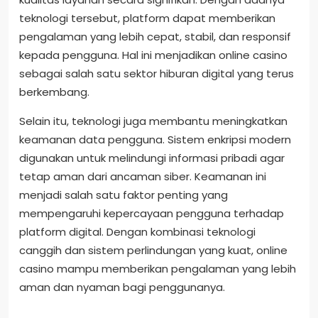
teknologi tersebut, platform dapat memberikan
pengalaman yang lebih cepat, stabil, dan responsif
kepada pengguna. Hal ini menjadikan online casino
sebagai salah satu sektor hiburan digital yang terus
berkembang.
Selain itu, teknologi juga membantu meningkatkan
keamanan data pengguna. Sistem enkripsi modern
digunakan untuk melindungi informasi pribadi agar
tetap aman dari ancaman siber. Keamanan ini
menjadi salah satu faktor penting yang
mempengaruhi kepercayaan pengguna terhadap
platform digital. Dengan kombinasi teknologi
canggih dan sistem perlindungan yang kuat, online
casino mampu memberikan pengalaman yang lebih
aman dan nyaman bagi penggunanya.