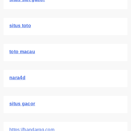
situs toto
toto macau
nara4d
situs gacor
https://bandarqq.com