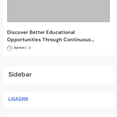
Discover Better Educational
Opportunities Through Continuous
Learning Journey
Admin
0
Sidebar
LIGA2000