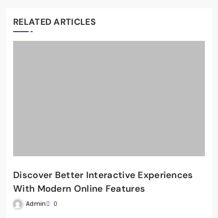
RELATED ARTICLES
Discover Better Interactive Experiences
With Modern Online Features
Admin
0