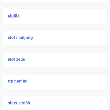
slot88
slot mahjong
slot zeus
rtp hari ini
situs slot88