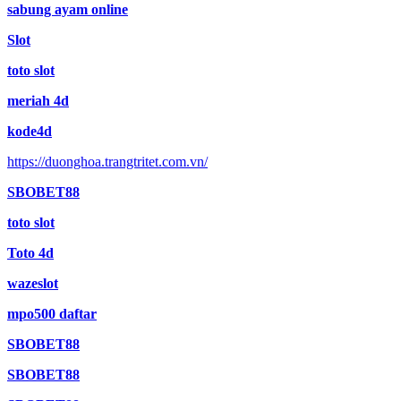
sabung ayam online
Slot
toto slot
meriah 4d
kode4d
https://duonghoa.trangtritet.com.vn/
SBOBET88
toto slot
Toto 4d
wazeslot
mpo500 daftar
SBOBET88
SBOBET88