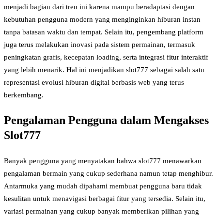
menjadi bagian dari tren ini karena mampu beradaptasi dengan
kebutuhan pengguna modern yang menginginkan hiburan instan
tanpa batasan waktu dan tempat. Selain itu, pengembang platform
juga terus melakukan inovasi pada sistem permainan, termasuk
peningkatan grafis, kecepatan loading, serta integrasi fitur interaktif
yang lebih menarik. Hal ini menjadikan slot777 sebagai salah satu
representasi evolusi hiburan digital berbasis web yang terus
berkembang.
Pengalaman Pengguna dalam Mengakses
Slot777
Banyak pengguna yang menyatakan bahwa slot777 menawarkan
pengalaman bermain yang cukup sederhana namun tetap menghibur.
Antarmuka yang mudah dipahami membuat pengguna baru tidak
kesulitan untuk menavigasi berbagai fitur yang tersedia. Selain itu,
variasi permainan yang cukup banyak memberikan pilihan yang