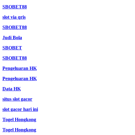
SBOBET88
slot via qris
SBOBET88
Judi Bola
SBOBET
SBOBET88
Pengeluaran HK
Pengeluaran HK
Data HK
situs slot gacor
slot gacor hari ini
Togel Hongkong
Togel Hongkong