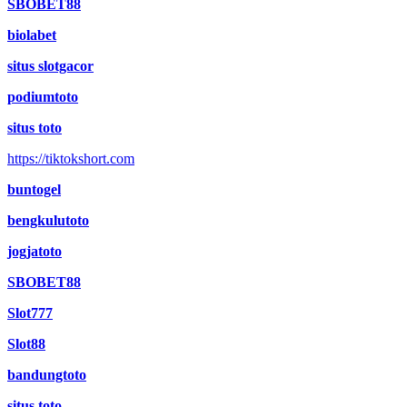
SBOBET88
biolabet
situs slotgacor
podiumtoto
situs toto
https://tiktokshort.com
buntogel
bengkulutoto
jogjatoto
SBOBET88
Slot777
Slot88
bandungtoto
situs toto