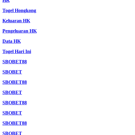
HK
Togel Hongkong
Keluaran HK
Pengeluaran HK
Data HK
Togel Hari Ini
SBOBET88
SBOBET
SBOBET88
SBOBET
SBOBET88
SBOBET
SBOBET88
SBOBET