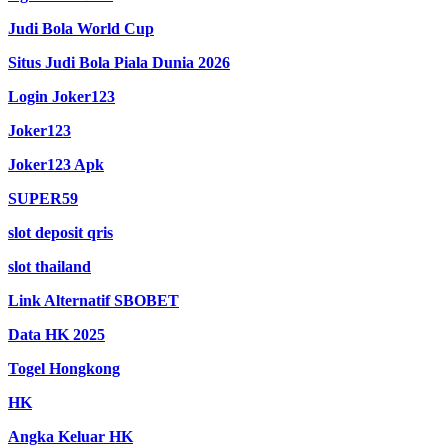
Judi Bola World Cup
Situs Judi Bola Piala Dunia 2026
Login Joker123
Joker123
Joker123 Apk
SUPER59
slot deposit qris
slot thailand
Link Alternatif SBOBET
Data HK 2025
Togel Hongkong
HK
Angka Keluar HK