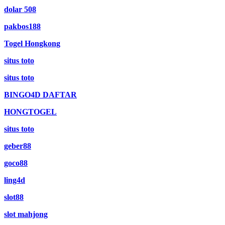
dolar 508
pakbos188
Togel Hongkong
situs toto
situs toto
BINGO4D DAFTAR
HONGTOGEL
situs toto
geber88
goco88
ling4d
slot88
slot mahjong