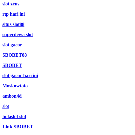
slot zeus
rtp hari ini
situs slot88
superdewa slot
slot gacor
SBOBET88
SBOBET
slot gacor hari ini
Moskowtoto
ambon4d
slot
bolaslot slot
Link SBOBET