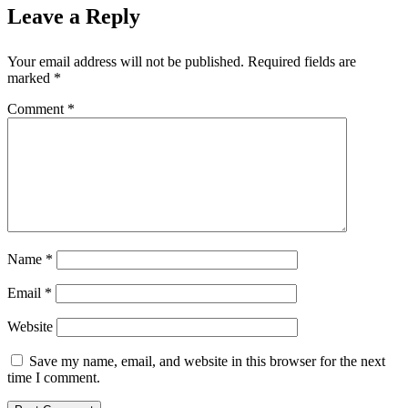
Leave a Reply
Your email address will not be published.
Required fields are
marked
*
Comment
*
Name
*
Email
*
Website
Save my name, email, and website in this browser for the next
time I comment.