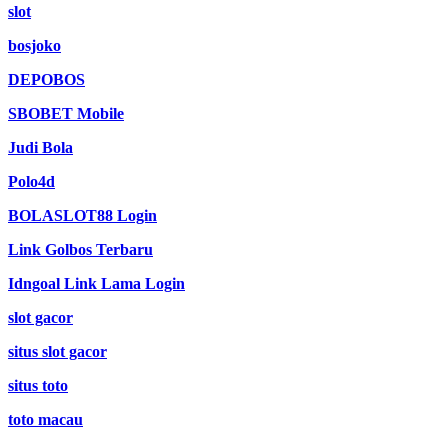
slot
bosjoko
DEPOBOS
SBOBET Mobile
Judi Bola
Polo4d
BOLASLOT88 Login
Link Golbos Terbaru
Idngoal Link Lama Login
slot gacor
situs slot gacor
situs toto
toto macau