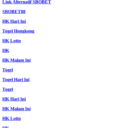
Link Alternatif SBOBET
SBOBET88
HK Hari Ini
Togel Hongkong
HK Lotto
HK
HK Malam Ini
Togel
Togel Hari Ini
Togel
HK Hari Ini
HK Malam Ini
HK Lotto