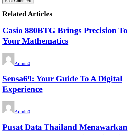
Related Articles
Casio 880BTG Brings Precision To
Your Mathematics
Admin
0
Sensa69: Your Guide To A Digital
Experience
Admin
0
Pusat Data Thailand Menawarkan