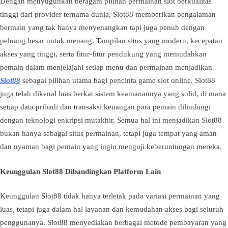
Dengan menyuguhkan beragam pilihan permainan slot berkualitas
tinggi dari provider ternama dunia, Slot88 memberikan pengalaman
bermain yang tak hanya menyenangkan tapi juga penuh dengan
peluang besar untuk menang. Tampilan situs yang modern, kecepatan
akses yang tinggi, serta fitur-fitur pendukung yang memudahkan
pemain dalam menjelajahi setiap menu dan permainan menjadikan
Slot88
sebagai pilihan utama bagi pencinta game slot online. Slot88
juga telah dikenal luas berkat sistem keamanannya yang solid, di mana
setiap data pribadi dan transaksi keuangan para pemain dilindungi
dengan teknologi enkripsi mutakhir. Semua hal ini menjadikan Slot88
bukan hanya sebagai situs permainan, tetapi juga tempat yang aman
dan nyaman bagi pemain yang ingin menguji keberuntungan mereka.
Keunggulan Slot88 Dibandingkan Platform Lain
Keunggulan Slot88 tidak hanya terletak pada variasi permainan yang
luas, tetapi juga dalam hal layanan dan kemudahan akses bagi seluruh
penggunanya. Slot88 menyediakan berbagai metode pembayaran yang