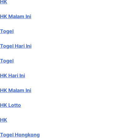
HK
HK Malam Ini
Togel
Togel Hari Ini
Togel
HK Hari Ini
HK Malam Ini
HK Lotto
HK
Togel Hongkong