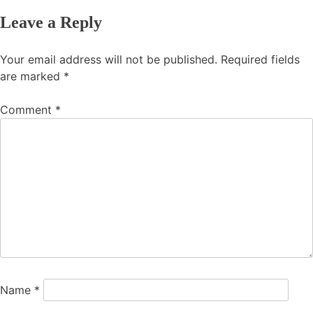
Leave a Reply
Your email address will not be published.
Required fields
are marked
*
Comment
*
Name
*