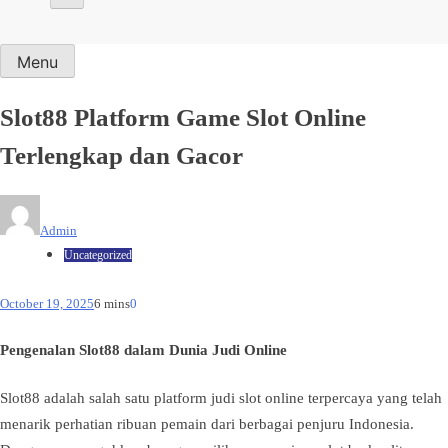
Menu
Slot88 Platform Game Slot Online
Terlengkap dan Gacor
Admin
Uncategorized
October 19, 2025
6 mins
0
Pengenalan Slot88 dalam Dunia Judi Online
Slot88 adalah salah satu platform judi slot online terpercaya yang telah
menarik perhatian ribuan pemain dari berbagai penjuru Indonesia.