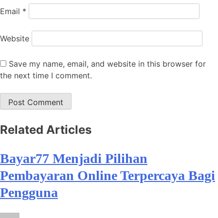
Email
*
Website
Save my name, email, and website in this browser for
the next time I comment.
Related Articles
Bayar77 Menjadi Pilihan
Pembayaran Online Terpercaya Bagi
Pengguna