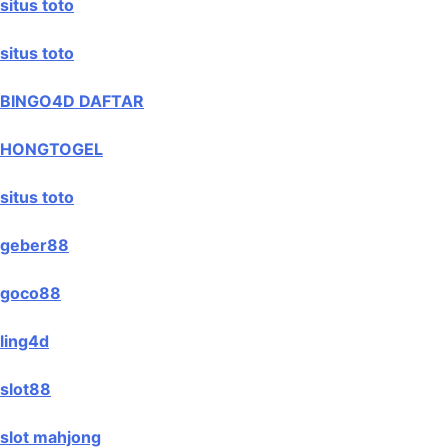
situs toto
situs toto
BINGO4D DAFTAR
HONGTOGEL
situs toto
geber88
goco88
ling4d
slot88
slot mahjong