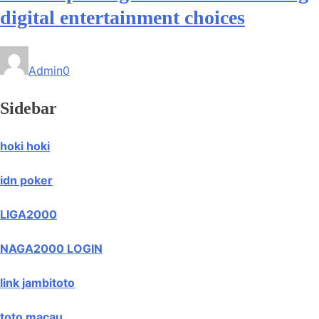
digital entertainment choices
Admin
0
Sidebar
hoki hoki
idn poker
LIGA2000
NAGA2000 LOGIN
link jambitoto
toto macau