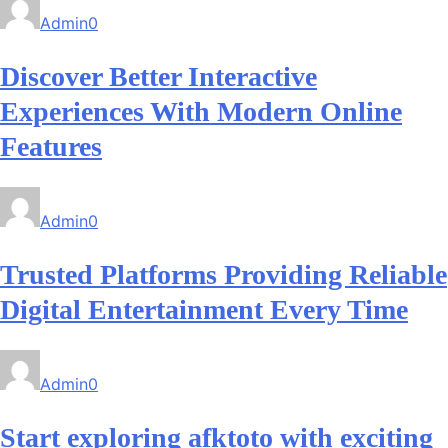
Admin
0
Discover Better Interactive
Experiences With Modern Online
Features
Admin
0
Trusted Platforms Providing Reliable
Digital Entertainment Every Time
Admin
0
Start exploring afktoto with exciting