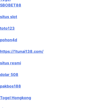
SBOBET88
situs slot
toto123
pohon4d
https://1tunai138.com/
situs resmi
dolar 508
pakbos188
Togel Hongkong