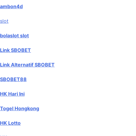
ambon4d
slot
bolaslot slot
Link SBOBET
Link Alternatif SBOBET
SBOBET88
HK Hari Ini
Togel Hongkong
HK Lotto