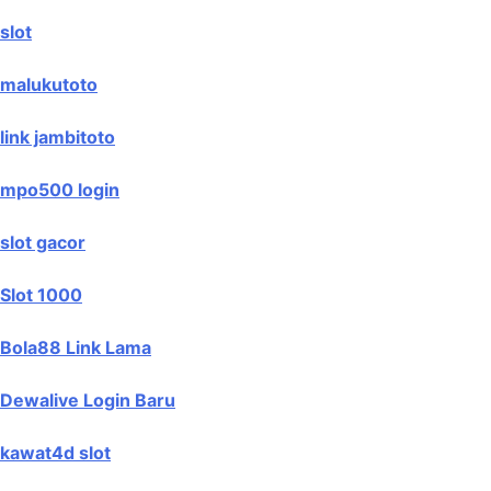
slot
malukutoto
link jambitoto
mpo500 login
slot gacor
Slot 1000
Bola88 Link Lama
Dewalive Login Baru
kawat4d slot