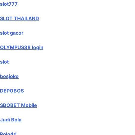
slot777
SLOT THAILAND
slot gacor
OLYMPUS88 login
slot
bosjoko
DEPOBOS
SBOBET Mobile
Judi Bola
Polo4d