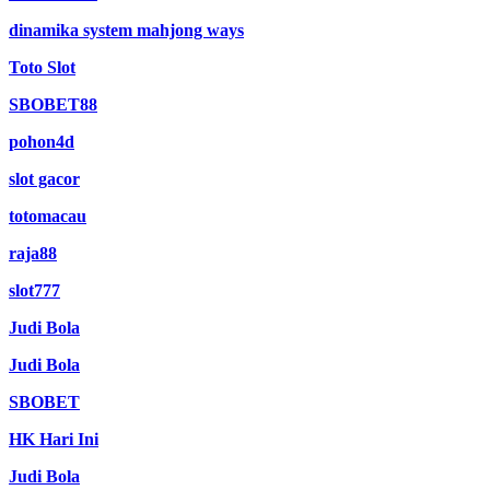
dinamika system mahjong ways
Toto Slot
SBOBET88
pohon4d
slot gacor
totomacau
raja88
slot777
Judi Bola
Judi Bola
SBOBET
HK Hari Ini
Judi Bola