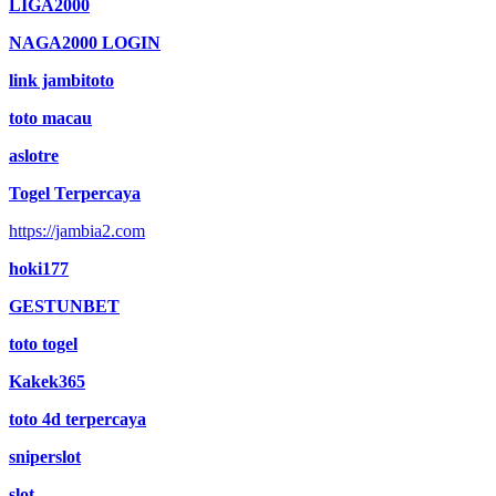
LIGA2000
NAGA2000 LOGIN
link jambitoto
toto macau
aslotre
Togel Terpercaya
https://jambia2.com
hoki177
GESTUNBET
toto togel
Kakek365
toto 4d terpercaya
sniperslot
slot