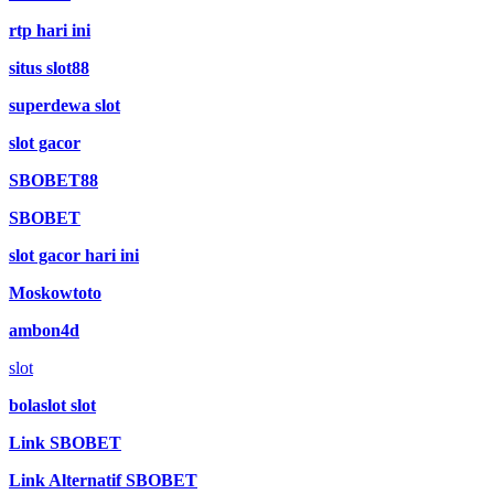
rtp hari ini
situs slot88
superdewa slot
slot gacor
SBOBET88
SBOBET
slot gacor hari ini
Moskowtoto
ambon4d
slot
bolaslot slot
Link SBOBET
Link Alternatif SBOBET