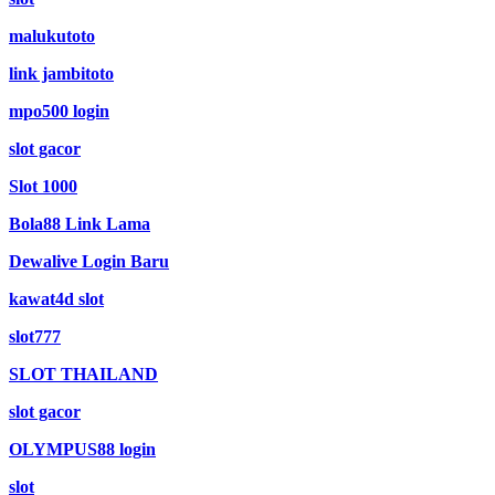
malukutoto
link jambitoto
mpo500 login
slot gacor
Slot 1000
Bola88 Link Lama
Dewalive Login Baru
kawat4d slot
slot777
SLOT THAILAND
slot gacor
OLYMPUS88 login
slot