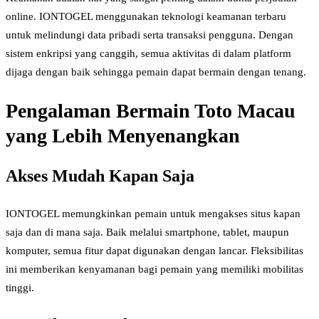
online. IONTOGEL menggunakan teknologi keamanan terbaru
untuk melindungi data pribadi serta transaksi pengguna. Dengan
sistem enkripsi yang canggih, semua aktivitas di dalam platform
dijaga dengan baik sehingga pemain dapat bermain dengan tenang.
Pengalaman Bermain Toto Macau
yang Lebih Menyenangkan
Akses Mudah Kapan Saja
IONTOGEL memungkinkan pemain untuk mengakses situs kapan
saja dan di mana saja. Baik melalui smartphone, tablet, maupun
komputer, semua fitur dapat digunakan dengan lancar. Fleksibilitas
ini memberikan kenyamanan bagi pemain yang memiliki mobilitas
tinggi.