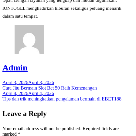
tepat. Dengan layanan yang lengkap dan mudah digunakan,
IONTOGEL menghadirkan hiburan sekaligus peluang menarik
dalam satu tempat.
Admin
April 3, 2026
April 3, 2026
Post
Cara Jitu Bermain Slot Bet 50 Raih Kemenangan
navigation
April 4, 2026
April 4, 2026
Tips dan trik meningkatkan pengalaman bermain di EBET188
Leave a Reply
Your email address will not be published.
Required fields are
marked
*