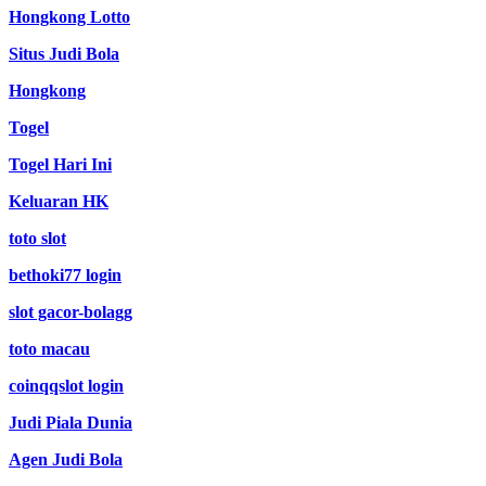
Hongkong Lotto
Situs Judi Bola
Hongkong
Togel
Togel Hari Ini
Keluaran HK
toto slot
bethoki77 login
slot gacor-bolagg
toto macau
coinqqslot login
Judi Piala Dunia
Agen Judi Bola