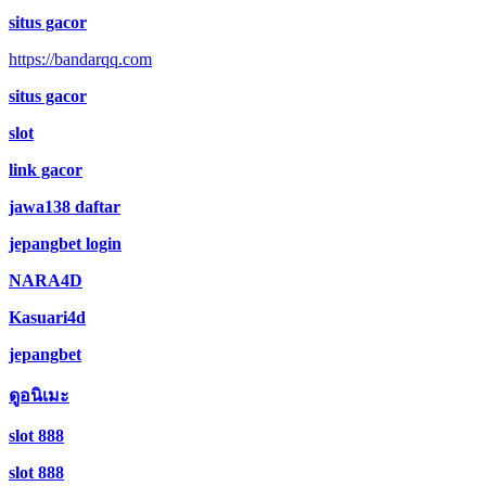
situs gacor
https://bandarqq.com
situs gacor
slot
link gacor
jawa138 daftar
jepangbet login
NARA4D
Kasuari4d
jepangbet
ดูอนิเมะ
slot 888
slot 888