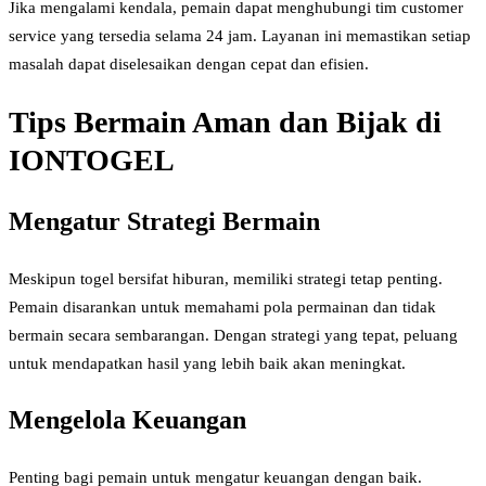
Jika mengalami kendala, pemain dapat menghubungi tim customer
service yang tersedia selama 24 jam. Layanan ini memastikan setiap
masalah dapat diselesaikan dengan cepat dan efisien.
Tips Bermain Aman dan Bijak di
IONTOGEL
Mengatur Strategi Bermain
Meskipun togel bersifat hiburan, memiliki strategi tetap penting.
Pemain disarankan untuk memahami pola permainan dan tidak
bermain secara sembarangan. Dengan strategi yang tepat, peluang
untuk mendapatkan hasil yang lebih baik akan meningkat.
Mengelola Keuangan
Penting bagi pemain untuk mengatur keuangan dengan baik.