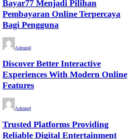
Bayar77 Menjadi Pilihan
Pembayaran Online Terpercaya
Bagi Pengguna
Admin
0
Discover Better Interactive
Experiences With Modern Online
Features
Admin
0
Trusted Platforms Providing
Reliable Digital Entertainment