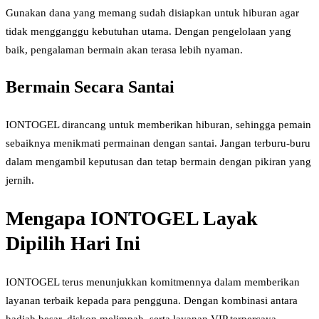
Gunakan dana yang memang sudah disiapkan untuk hiburan agar
tidak mengganggu kebutuhan utama. Dengan pengelolaan yang
baik, pengalaman bermain akan terasa lebih nyaman.
Bermain Secara Santai
IONTOGEL dirancang untuk memberikan hiburan, sehingga pemain
sebaiknya menikmati permainan dengan santai. Jangan terburu-buru
dalam mengambil keputusan dan tetap bermain dengan pikiran yang
jernih.
Mengapa IONTOGEL Layak
Dipilih Hari Ini
IONTOGEL terus menunjukkan komitmennya dalam memberikan
layanan terbaik kepada para pengguna. Dengan kombinasi antara
hadiah besar, diskon melimpah, serta layanan VIP terpercaya,