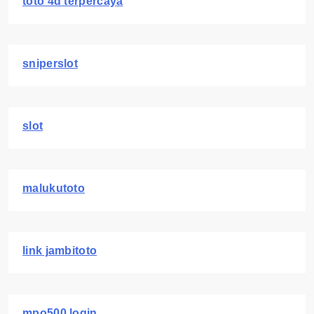
toto 4d terpercaya
sniperslot
slot
malukutoto
link jambitoto
mpo500 login