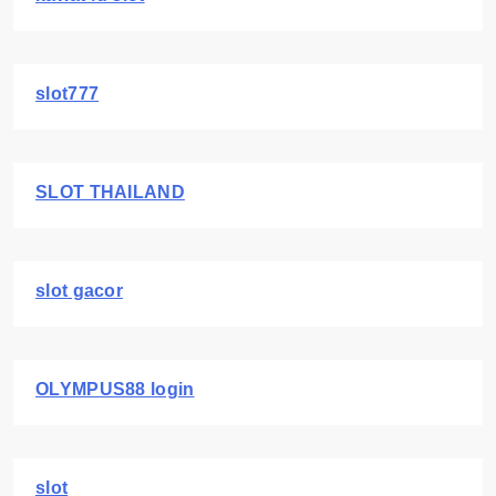
slot777
SLOT THAILAND
slot gacor
OLYMPUS88 login
slot