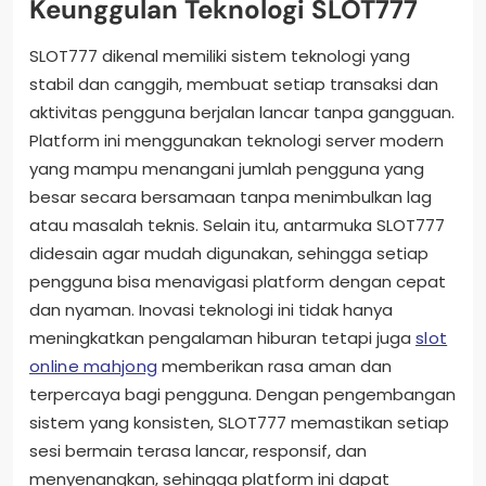
Keunggulan Teknologi SLOT777
SLOT777 dikenal memiliki sistem teknologi yang
stabil dan canggih, membuat setiap transaksi dan
aktivitas pengguna berjalan lancar tanpa gangguan.
Platform ini menggunakan teknologi server modern
yang mampu menangani jumlah pengguna yang
besar secara bersamaan tanpa menimbulkan lag
atau masalah teknis. Selain itu, antarmuka SLOT777
didesain agar mudah digunakan, sehingga setiap
pengguna bisa menavigasi platform dengan cepat
dan nyaman. Inovasi teknologi ini tidak hanya
meningkatkan pengalaman hiburan tetapi juga
slot
online mahjong
memberikan rasa aman dan
terpercaya bagi pengguna. Dengan pengembangan
sistem yang konsisten, SLOT777 memastikan setiap
sesi bermain terasa lancar, responsif, dan
menyenangkan, sehingga platform ini dapat