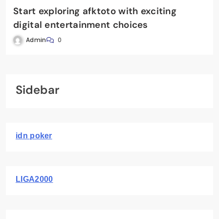
Start exploring afktoto with exciting
digital entertainment choices
Admin
0
Sidebar
idn poker
LIGA2000