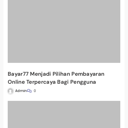
Bayar77 Menjadi Pilihan Pembayaran
Online Terpercaya Bagi Pengguna
Admin
0