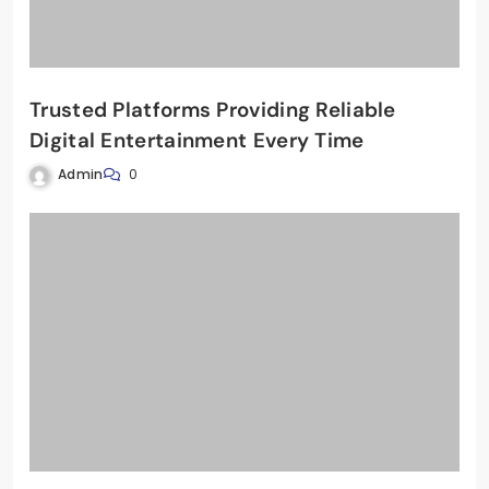
Trusted Platforms Providing Reliable
Digital Entertainment Every Time
Admin
0