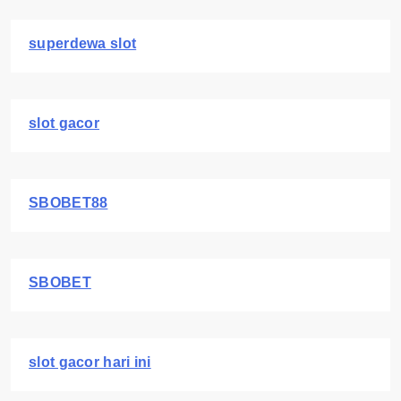
superdewa slot
slot gacor
SBOBET88
SBOBET
slot gacor hari ini