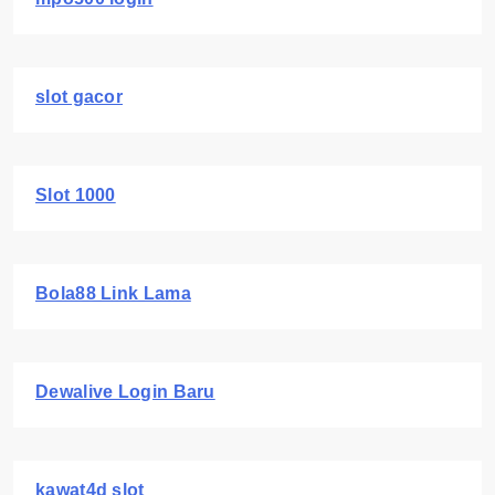
slot gacor
Slot 1000
Bola88 Link Lama
Dewalive Login Baru
kawat4d slot