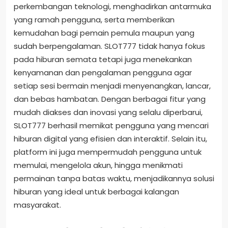
perkembangan teknologi, menghadirkan antarmuka
yang ramah pengguna, serta memberikan
kemudahan bagi pemain pemula maupun yang
sudah berpengalaman. SLOT777 tidak hanya fokus
pada hiburan semata tetapi juga menekankan
kenyamanan dan pengalaman pengguna agar
setiap sesi bermain menjadi menyenangkan, lancar,
dan bebas hambatan. Dengan berbagai fitur yang
mudah diakses dan inovasi yang selalu diperbarui,
SLOT777 berhasil memikat pengguna yang mencari
hiburan digital yang efisien dan interaktif. Selain itu,
platform ini juga mempermudah pengguna untuk
memulai, mengelola akun, hingga menikmati
permainan tanpa batas waktu, menjadikannya solusi
hiburan yang ideal untuk berbagai kalangan
masyarakat.