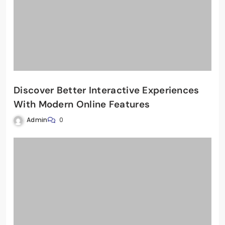
Discover Better Interactive Experiences
With Modern Online Features
Admin
0