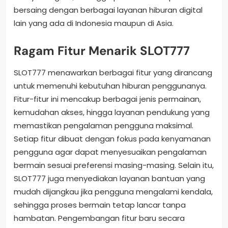
bersaing dengan berbagai layanan hiburan digital
lain yang ada di Indonesia maupun di Asia.
Ragam Fitur Menarik SLOT777
SLOT777 menawarkan berbagai fitur yang dirancang
untuk memenuhi kebutuhan hiburan penggunanya.
Fitur-fitur ini mencakup berbagai jenis permainan,
kemudahan akses, hingga layanan pendukung yang
memastikan pengalaman pengguna maksimal.
Setiap fitur dibuat dengan fokus pada kenyamanan
pengguna agar dapat menyesuaikan pengalaman
bermain sesuai preferensi masing-masing. Selain itu,
SLOT777 juga menyediakan layanan bantuan yang
mudah dijangkau jika pengguna mengalami kendala,
sehingga proses bermain tetap lancar tanpa
hambatan. Pengembangan fitur baru secara