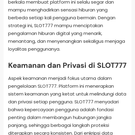
berkala membuat platform ini selalu segar dan
mampu menghadirkan sensasi hiburan yang
berbeda setiap kali pengguna bermain. Dengan
strategi ini, SLOT777 mampu menciptakan
pengalaman hiburan digital yang menarik,
menantang, dan menyenangkan sekaligus menjaga
loyalitas penggunanya.
Keamanan dan Privasi di SLOT777
Aspek keamanan menjadi fokus utama dalam
pengelolaan SLOT777. Platform ini menerapkan
sistem keamanan yang ketat untuk melindungi data
dan privasi setiap pengguna. SLOT777 menyadari
bahwa kepercayaan pengguna adalah fondasi
penting dalam membangun hubungan jangka
panjang, sehingga berbagai langkah proteksi
diterapkan secara konsisten. Dari enkripsi data