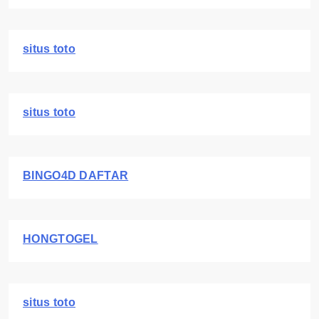
situs toto
situs toto
BINGO4D DAFTAR
HONGTOGEL
situs toto