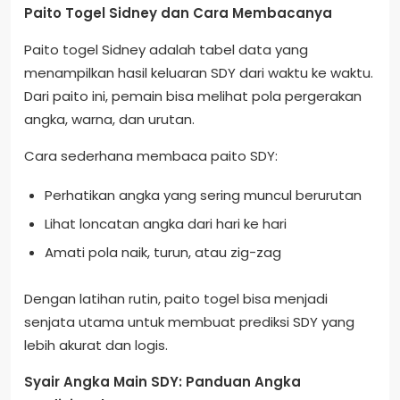
Paito Togel Sidney dan Cara Membacanya
Paito togel Sidney adalah tabel data yang
menampilkan hasil keluaran SDY dari waktu ke waktu.
Dari paito ini, pemain bisa melihat pola pergerakan
angka, warna, dan urutan.
Cara sederhana membaca paito SDY:
Perhatikan angka yang sering muncul berurutan
Lihat loncatan angka dari hari ke hari
Amati pola naik, turun, atau zig-zag
Dengan latihan rutin, paito togel bisa menjadi
senjata utama untuk membuat prediksi SDY yang
lebih akurat dan logis.
Syair Angka Main SDY: Panduan Angka