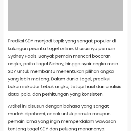
Prediksi SDY menjadi topik yang sangat populer di
kalangan pecinta togel online, khususnya pemain
Sydney Pools. Banyak pemain mencari bocoran
angka, paito togel Sidney, hingga syair angka main
SDY untuk membantu menentukan pilihan angka
yang lebih matang. Dalam dunia togel, prediksi
bukan sekadar tebak angka, tetapi hasil dari analisis
data, pola, dan perhitungan yang konsisten.
Artikel ini disusun dengan bahasa yang sangat
mudah dipahami, cocok untuk pemula maupun
pemain lama yang ingin memperdalam wawasan
tentang togel SDY dan peluang menangnya.