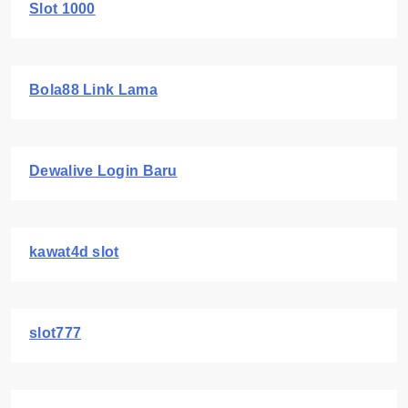
Slot 1000
Bola88 Link Lama
Dewalive Login Baru
kawat4d slot
slot777