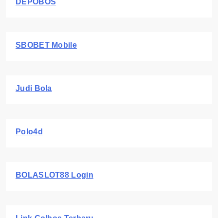
DEPOBOS
SBOBET Mobile
Judi Bola
Polo4d
BOLASLOT88 Login