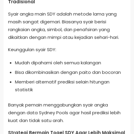
Tradisional
Syair angka main SDY adalah metode lama yang
masih sangat digemari. Biasanya syair berisi
rangkaian angka, simbol, dan penafsiran yang
dikaitkan dengan mimpi atau kejadian sehari-hari.
Keunggulan syair SDY:
Mudah dipahami oleh semua kalangan
Bisa dikombinasikan dengan paito dan bocoran
Memberi alternatif prediksi selain hitungan
statistik
Banyak pemain menggabungkan syair angka
dengan data Sydney Pools agar hasil prediksi lebih
kuat dan tidak satu arah.
Strategi Bermain Togel SDY Agar Lebih Maksimal