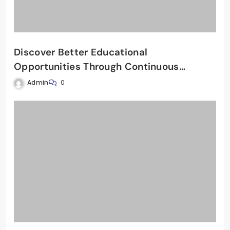
Discover Better Educational
Opportunities Through Continuous
Learning Journey
Admin
0