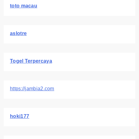
toto macau
aslotre
Togel Terpercaya
https://jambia2.com
hoki177