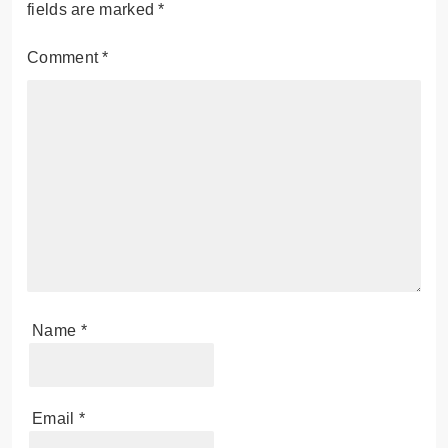
fields are marked
*
Comment
*
Name
*
Email
*