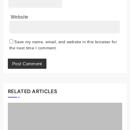
Website
Save my name, email, and website in this browser for
the next time I comment.
RELATED ARTICLES