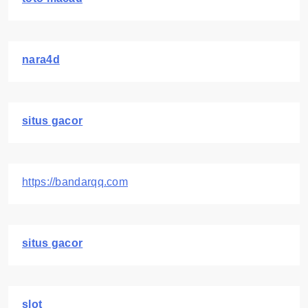
nara4d
situs gacor
https://bandarqq.com
situs gacor
slot