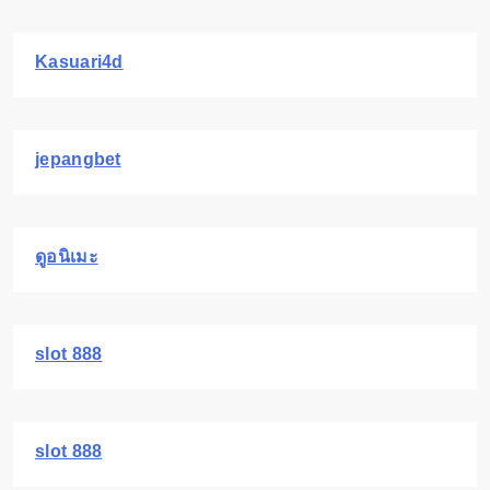
Kasuari4d
jepangbet
ดูอนิเมะ
slot 888
slot 888