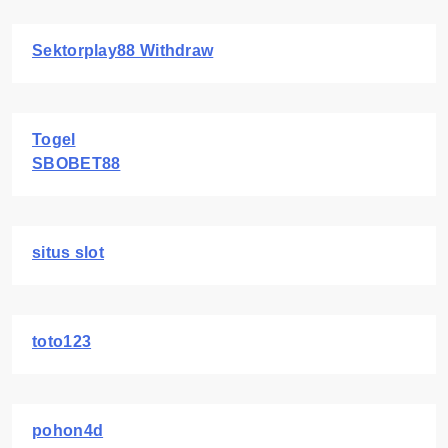
Sektorplay88 Withdraw
Togel
SBOBET88
situs slot
toto123
pohon4d