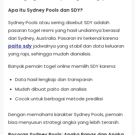
Apa Itu Sydney Pools dan SDY?
Sydney Pools atau sering disebut SDY adalah
pasaran togel resmi yang hasil undiannya berasal
dari Sydney, Australia. Pasaran ini terkenal karena
paito sdy
jadwalnya yang stabil dan data keluaran
yang rapi, sehingga mudah dianalisis.
Banyak pemain togel online memilih SDY karena:
Data hasil lengkap dan transparan
Mudah dibuat paito dan analisis
Cocok untuk berbagai metode prediksi
Dengan memahami karakter Sydney Pools, pemain
bisa menyusun strategi angka yang lebih terarah.
Bocoran Sydney Pools: Angka Panas dan Angka