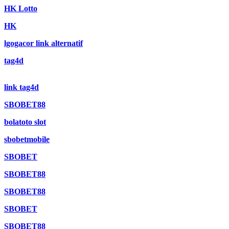
HK Lotto
HK
lgogacor link alternatif
tag4d
link tag4d
SBOBET88
bolatoto slot
sbobetmobile
SBOBET
SBOBET88
SBOBET88
SBOBET
SBOBET88