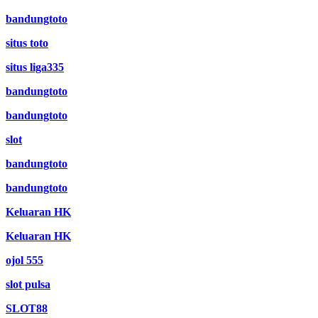
bandungtoto
situs toto
situs liga335
bandungtoto
bandungtoto
slot
bandungtoto
bandungtoto
Keluaran HK
Keluaran HK
ojol 555
slot pulsa
SLOT88