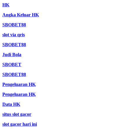
HK
Angka Keluar HK
SBOBET88
slot via qris
SBOBET88
Judi Bola
SBOBET
SBOBET88
Pengeluaran HK
Pengeluaran HK
Data HK
situs slot gacor
slot gacor hari ini