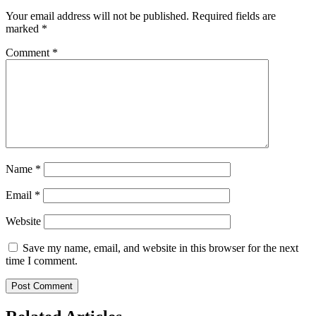
Your email address will not be published.
Required fields are
marked
*
Comment
*
Name
*
Email
*
Website
Save my name, email, and website in this browser for the next
time I comment.