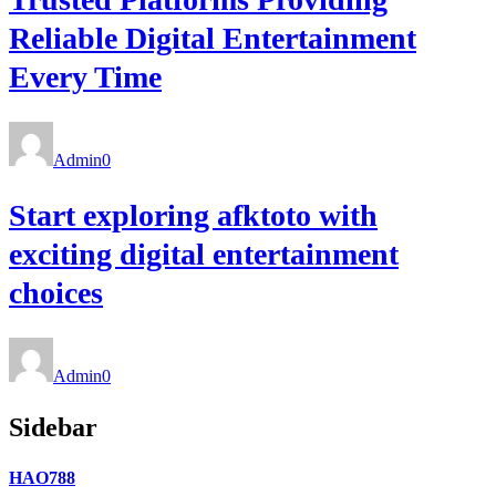
Reliable Digital Entertainment
Every Time
Admin
0
Start exploring afktoto with
exciting digital entertainment
choices
Admin
0
Sidebar
HAO788