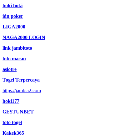
hoki hoki
idn poker
LIGA2000
NAGA2000 LOGIN
link jambitoto
toto macau
aslotre
Togel Terpercaya
https://jambia2.com
hoki177
GESTUNBET
toto togel
Kakek365