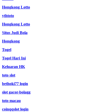
Hongkong Lotto
ythtoto
Hongkong Lotto
Situs Judi Bola
Hongkong
Togel
Togel Hari Ini
Keluaran HK
toto slot
bethoki77 login
slot gacor-bolagg
toto macau
coinqqslot login