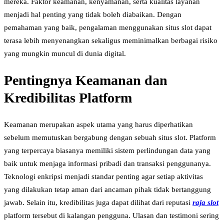
mereka. Faktor keamanan, kenyamanan, serta kualitas layanan
menjadi hal penting yang tidak boleh diabaikan. Dengan
pemahaman yang baik, pengalaman menggunakan situs slot dapat
terasa lebih menyenangkan sekaligus meminimalkan berbagai risiko
yang mungkin muncul di dunia digital.
Pentingnya Keamanan dan
Kredibilitas Platform
Keamanan merupakan aspek utama yang harus diperhatikan
sebelum memutuskan bergabung dengan sebuah situs slot. Platform
yang terpercaya biasanya memiliki sistem perlindungan data yang
baik untuk menjaga informasi pribadi dan transaksi penggunanya.
Teknologi enkripsi menjadi standar penting agar setiap aktivitas
yang dilakukan tetap aman dari ancaman pihak tidak bertanggung
jawab. Selain itu, kredibilitas juga dapat dilihat dari reputasi
raja slot
platform tersebut di kalangan pengguna. Ulasan dan testimoni sering