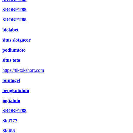
SBOBET88
SBOBET88
biolabet
situs slotgacor
podiumtoto
situs toto
https://tiktokshort.com
buntogel
bengkulutoto
jogjatoto
SBOBET88
Slot777
Slot88