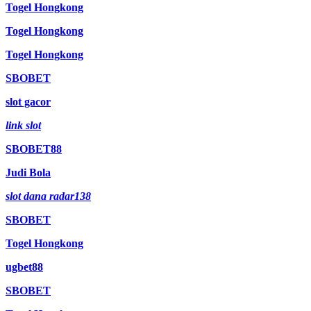
Togel Hongkong
Togel Hongkong
Togel Hongkong
SBOBET
slot gacor
link slot
SBOBET88
Judi Bola
slot dana radar138
SBOBET
Togel Hongkong
ugbet88
SBOBET