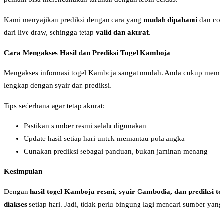
Kami menyajikan prediksi dengan cara yang
mudah dipahami
dan co
dari live draw, sehingga tetap
valid dan akurat
.
Cara Mengakses Hasil dan Prediksi Togel Kamboja
Mengakses informasi togel Kamboja sangat mudah. Anda cukup membu
lengkap dengan syair dan prediksi.
Tips sederhana agar tetap akurat:
Pastikan sumber resmi selalu digunakan
Update hasil setiap hari untuk memantau pola angka
Gunakan prediksi sebagai panduan, bukan jaminan menang
Kesimpulan
Dengan
hasil togel Kamboja resmi, syair Cambodia, dan prediksi t
diakses
setiap hari. Jadi, tidak perlu bingung lagi mencari sumber ya