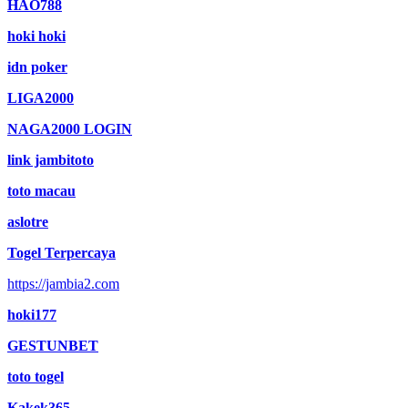
HAO788
hoki hoki
idn poker
LIGA2000
NAGA2000 LOGIN
link jambitoto
toto macau
aslotre
Togel Terpercaya
https://jambia2.com
hoki177
GESTUNBET
toto togel
Kakek365