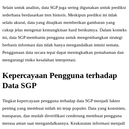
Selain untuk analisis, data SGP juga sering digunakan untuk prediksi
sederhana berdasarkan tren historis. Meskipun prediksi ini tidak
selalu akurat, data yang disajikan memberikan gambaran yang
cukup jelas mengenai kemungkinan hasil berikutnya. Dalam konteks
ini, data SGP membantu pengguna untuk mengembangkan strategi
berbasis informasi dan tidak hanya mengandalkan intuisi semata.
Penggunaan data secara tepat dapat meningkatkan pemahaman dan
mengurangi risiko kesalahan interpretasi.
Kepercayaan Pengguna terhadap
Data SGP
Tingkat kepercayaan pengguna terhadap data SGP menjadi faktor
penting yang membuat istilah ini tetap populer. Data yang konsisten,
transparan, dan mudah diverifikasi cenderung membuat pengguna
merasa aman saat mengandalkannya. Keakuratan informasi menjadi