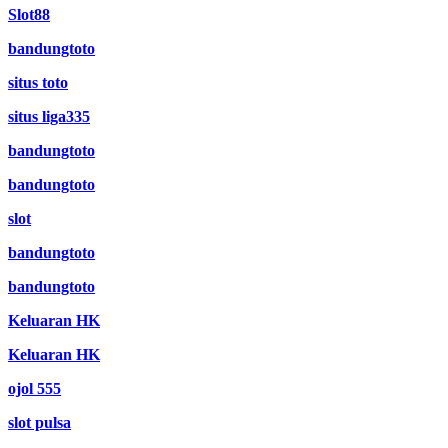
Slot88
bandungtoto
situs toto
situs liga335
bandungtoto
bandungtoto
slot
bandungtoto
bandungtoto
Keluaran HK
Keluaran HK
ojol 555
slot pulsa