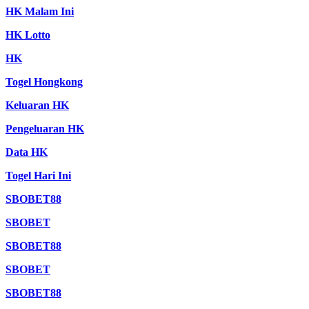
HK Malam Ini
HK Lotto
HK
Togel Hongkong
Keluaran HK
Pengeluaran HK
Data HK
Togel Hari Ini
SBOBET88
SBOBET
SBOBET88
SBOBET
SBOBET88