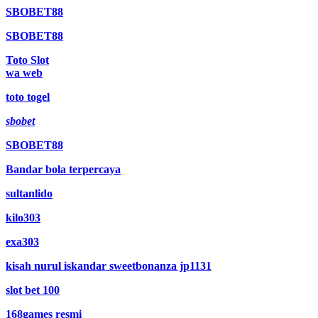
SBOBET88
SBOBET88
Toto Slot
wa web
toto togel
sbobet
SBOBET88
Bandar bola terpercaya
sultanlido
kilo303
exa303
kisah nurul iskandar sweetbonanza jp1131
slot bet 100
168games resmi