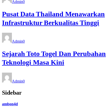
Admin
0
Pusat Data Thailand Menawarkan
Infrastruktur Berkualitas Tinggi
Admin
0
Sejarah Toto Togel Dan Perubahan
Teknologi Masa Kini
Admin
0
Sidebar
ambon4d