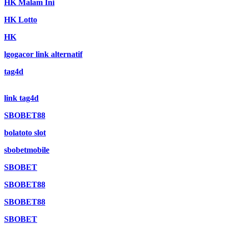
HK Malam Ini
HK Lotto
HK
lgogacor link alternatif
tag4d
link tag4d
SBOBET88
bolatoto slot
sbobetmobile
SBOBET
SBOBET88
SBOBET88
SBOBET