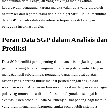
menafsirkan data. Penyajian yang baik juga meningkatkan
kepercayaan pengguna, karena mereka yakin data yang diperoleh
bersumber dari laporan resmi dan rutin diperbarui. Hal ini membuat
data SGP menjadi salah satu referensi terpercaya di kalangan
pengguna informasi angka.
Peran Data SGP dalam Analisis dan
Prediksi
Data SGP memiliki peran penting dalam analisis angka bagi para
pengguna yang tertarik mengamati tren dan pola tertentu. Dengan
mencatat hasil sebelumnya, pengguna dapat membuat catatan
historis yang berguna untuk melihat perkembangan angka dari
waktu ke waktu. Analisis ini biasanya dilakukan dengan cermat agar
pola yang muncul bisa diidentifikasi dan digunakan sebagai bahan
evaluasi. Oleh sebab itu, data SGP menjadi alat penting bagi mereka
yang ingin memahami fenomena angka secara lebih sistematis.