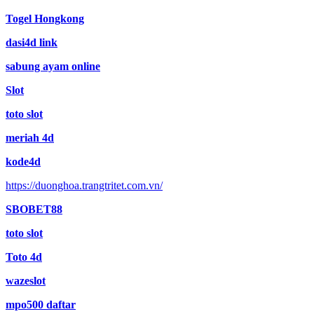
Togel Hongkong
dasi4d link
sabung ayam online
Slot
toto slot
meriah 4d
kode4d
https://duonghoa.trangtritet.com.vn/
SBOBET88
toto slot
Toto 4d
wazeslot
mpo500 daftar