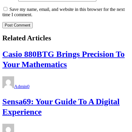
Save my name, email, and website in this browser for the next
time I comment.
Related Articles
Casio 880BTG Brings Precision To
Your Mathematics
Admin
0
Sensa69: Your Guide To A Digital
Experience