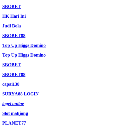
SBOBET
HK Hari Ini
Judi Bola
SBOBET88
Top Up Higgs Domino
Top Up Higgs Domino
SBOBET
SBOBET88
capai138
SURYA88 LOGIN
togel online
Slot mahjong
PLANET77