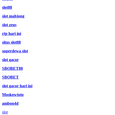
slot88
slot mahjong
slot zeus
rtp hari ini
situs slot88
superdewa slot
slot gacor
SBOBET88
SBOBET
slot gacor hari ini
Moskowtoto
ambon4d
slot