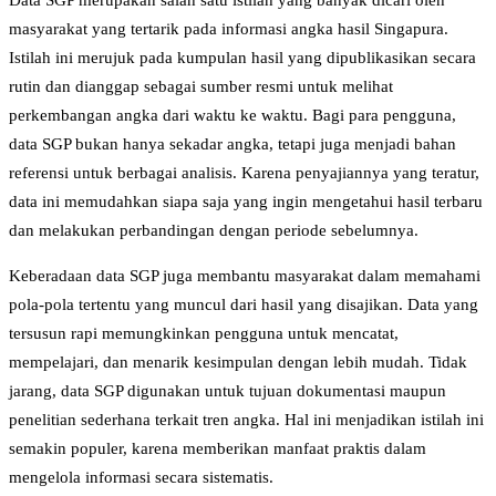
masyarakat yang tertarik pada informasi angka hasil Singapura.
Istilah ini merujuk pada kumpulan hasil yang dipublikasikan secara
rutin dan dianggap sebagai sumber resmi untuk melihat
perkembangan angka dari waktu ke waktu. Bagi para pengguna,
data SGP bukan hanya sekadar angka, tetapi juga menjadi bahan
referensi untuk berbagai analisis. Karena penyajiannya yang teratur,
data ini memudahkan siapa saja yang ingin mengetahui hasil terbaru
dan melakukan perbandingan dengan periode sebelumnya.
Keberadaan data SGP juga membantu masyarakat dalam memahami
pola-pola tertentu yang muncul dari hasil yang disajikan. Data yang
tersusun rapi memungkinkan pengguna untuk mencatat,
mempelajari, dan menarik kesimpulan dengan lebih mudah. Tidak
jarang, data SGP digunakan untuk tujuan dokumentasi maupun
penelitian sederhana terkait tren angka. Hal ini menjadikan istilah ini
semakin populer, karena memberikan manfaat praktis dalam
mengelola informasi secara sistematis.