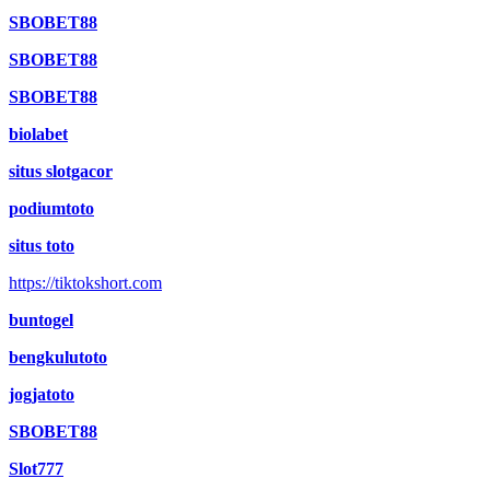
SBOBET88
SBOBET88
SBOBET88
biolabet
situs slotgacor
podiumtoto
situs toto
https://tiktokshort.com
buntogel
bengkulutoto
jogjatoto
SBOBET88
Slot777