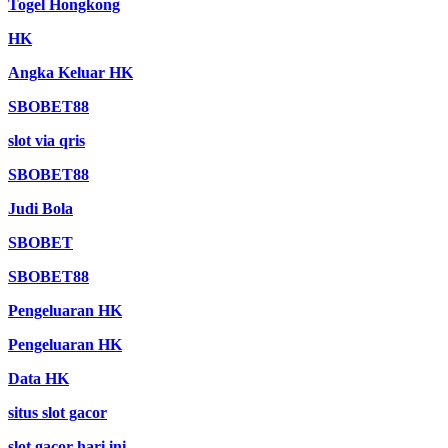
Togel Hongkong
HK
Angka Keluar HK
SBOBET88
slot via qris
SBOBET88
Judi Bola
SBOBET
SBOBET88
Pengeluaran HK
Pengeluaran HK
Data HK
situs slot gacor
slot gacor hari ini