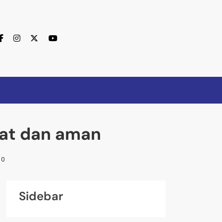
pat dan aman
0
Sidebar