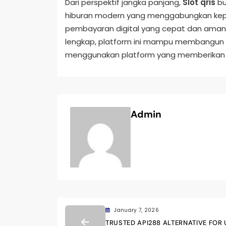
Dari perspektif jangka panjang,
Slot qris
bu
hiburan modern yang menggabungkan kep
pembayaran digital yang cepat dan aman, 
lengkap, platform ini mampu membangun l
menggunakan platform yang memberikan 
Admin
January 7, 2026
TRUSTED API288 ALTERNATIVE FOR