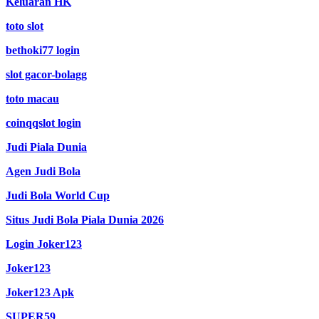
Keluaran HK
toto slot
bethoki77 login
slot gacor-bolagg
toto macau
coinqqslot login
Judi Piala Dunia
Agen Judi Bola
Judi Bola World Cup
Situs Judi Bola Piala Dunia 2026
Login Joker123
Joker123
Joker123 Apk
SUPER59