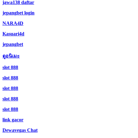
jawa138 daftar
jepangbet login
NARA4D
Kasuari4d
jepangbet
ดูอนิเมะ
slot 888
slot 888
slot 888
slot 888
slot 888
link gacor
Dewavegas Chat