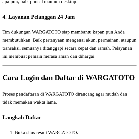
apa pun, baik ponsel maupun desktop.
4. Layanan Pelanggan 24 Jam
Tim dukungan WARGATOTO siap membantu kapan pun Anda
membutuhkan. Baik pertanyaan mengenai akun, permainan, ataupun
transaksi, semuanya ditanggapi secara cepat dan ramah. Pelayanan
ini membuat pemain merasa aman dan dihargai.
Cara Login dan Daftar di WARGATOTO
Proses pendaftaran di WARGATOTO dirancang agar mudah dan
tidak memakan waktu lama.
Langkah Daftar
Buka situs resmi WARGATOTO.