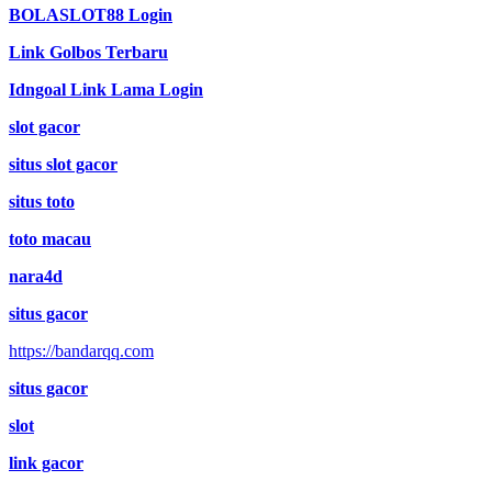
BOLASLOT88 Login
Link Golbos Terbaru
Idngoal Link Lama Login
slot gacor
situs slot gacor
situs toto
toto macau
nara4d
situs gacor
https://bandarqq.com
situs gacor
slot
link gacor