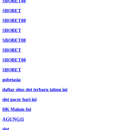
SBOBET88
SBOBET
SBOBET88
SBOBET
SBOBET88
SBOBET
SBOBET88
SBOBET
gobetasia
daftar situs slot terbaru tahun ini
slot gacor hari ini
HK Malam Ini
AGUNG11
slot