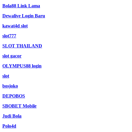
Bola88 Link Lama
Dewalive Login Baru
kawat4d slot
slot777
SLOT THAILAND
slot gacor
OLYMPUS88 login
slot
bosjoko
DEPOBOS
SBOBET Mobile
Judi Bola
Polo4d