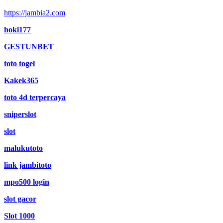
https://jambia2.com
hoki177
GESTUNBET
toto togel
Kakek365
toto 4d terpercaya
sniperslot
slot
malukutoto
link jambitoto
mpo500 login
slot gacor
Slot 1000