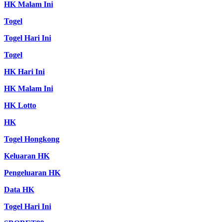
HK Malam Ini
Togel
Togel Hari Ini
Togel
HK Hari Ini
HK Malam Ini
HK Lotto
HK
Togel Hongkong
Keluaran HK
Pengeluaran HK
Data HK
Togel Hari Ini