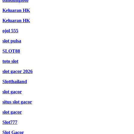
bandungtoto
Keluaran HK
Keluaran HK
ojol 555
slot pulsa
SLOT88
toto slot
slot gacor 2026
Slotthailand
slot gacor
situs slot gacor
slot gacor
Slot777
Slot Gacor