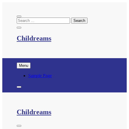
Skip
to
content
Childreams
Menu
Sample Page
Childreams