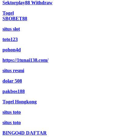
Sektorplay88 Withdraw
Togel
SBOBET88
situs slot
toto123
pohon4d
https://1tunai138.com/
situs resmi
dolar 508
pakbos188
Togel Hongkong
situs toto
situs toto
BINGO4D DAFTAR