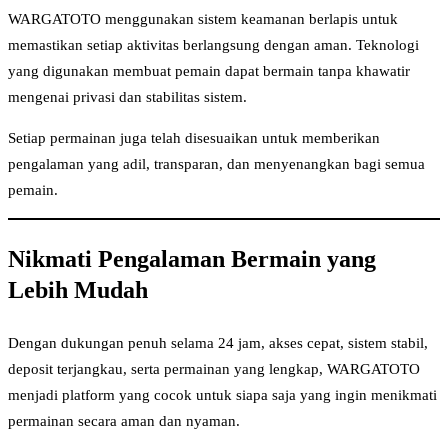
WARGATOTO menggunakan sistem keamanan berlapis untuk
memastikan setiap aktivitas berlangsung dengan aman. Teknologi
yang digunakan membuat pemain dapat bermain tanpa khawatir
mengenai privasi dan stabilitas sistem.
Setiap permainan juga telah disesuaikan untuk memberikan
pengalaman yang adil, transparan, dan menyenangkan bagi semua
pemain.
Nikmati Pengalaman Bermain yang
Lebih Mudah
Dengan dukungan penuh selama 24 jam, akses cepat, sistem stabil,
deposit terjangkau, serta permainan yang lengkap, WARGATOTO
menjadi platform yang cocok untuk siapa saja yang ingin menikmati
permainan secara aman dan nyaman.