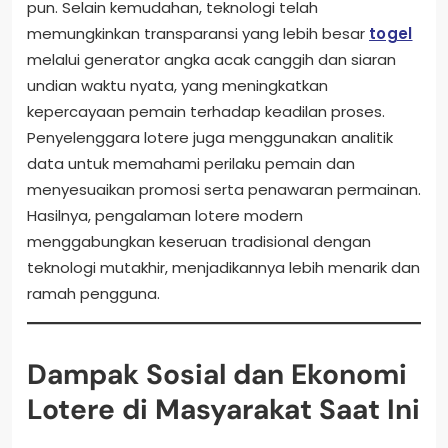
pun. Selain kemudahan, teknologi telah
memungkinkan transparansi yang lebih besar
togel
melalui generator angka acak canggih dan siaran
undian waktu nyata, yang meningkatkan
kepercayaan pemain terhadap keadilan proses.
Penyelenggara lotere juga menggunakan analitik
data untuk memahami perilaku pemain dan
menyesuaikan promosi serta penawaran permainan.
Hasilnya, pengalaman lotere modern
menggabungkan keseruan tradisional dengan
teknologi mutakhir, menjadikannya lebih menarik dan
ramah pengguna.
Dampak Sosial dan Ekonomi
Lotere di Masyarakat Saat Ini