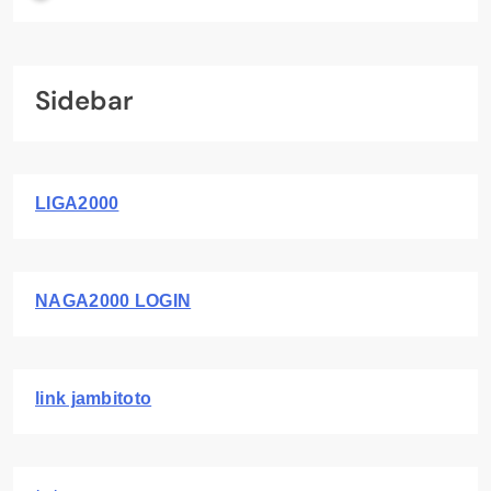
Sidebar
LIGA2000
NAGA2000 LOGIN
link jambitoto