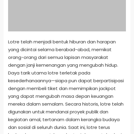
Lotre telah menjadi bentuk hiburan dan harapan
yang dicintai selama berabad-abad, memikat
orang-orang dari semua lapisan masyarakat
dengan janji kemenangan yang mengubah hidup.
Daya tarik utama lotre terletak pada
kesederhanaannya—siapa pun dapat berpartisipasi
dengan membeli tiket dan memimpikan jackpot
yang dapat mengubah masa depan keuangan
mereka dalam semalam. Secara historis, lotre telah
digunakan untuk mendanai proyek publik dan
kegiatan amal, tertanam dalam kerangka budaya
dan sosial di seluruh dunia. Saat ini, lotre terus