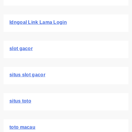
Idngoal Link Lama Login
slot gacor
situs slot gacor
situs toto
toto macau