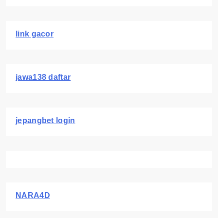
link gacor
jawa138 daftar
jepangbet login
NARA4D