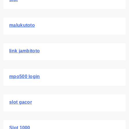
malukutoto
link jambitoto
mpo500 login
slot gacor
Slot 1000