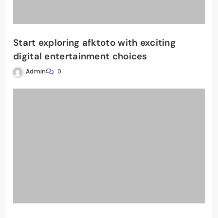
Start exploring afktoto with exciting
digital entertainment choices
Admin
0