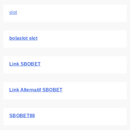
slot
bolaslot slot
Link SBOBET
Link Alternatif SBOBET
SBOBET88