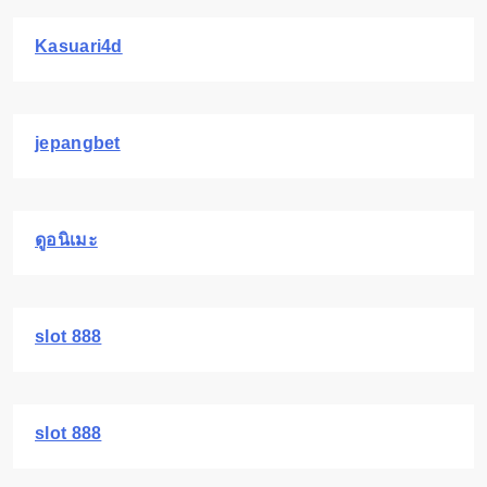
Kasuari4d
jepangbet
ดูอนิเมะ
slot 888
slot 888