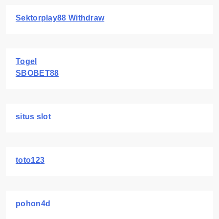
Sektorplay88 Withdraw
Togel
SBOBET88
situs slot
toto123
pohon4d