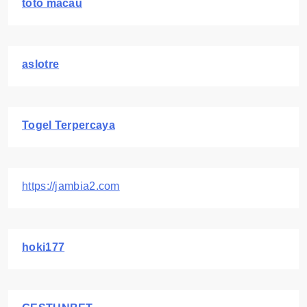
toto macau
aslotre
Togel Terpercaya
https://jambia2.com
hoki177