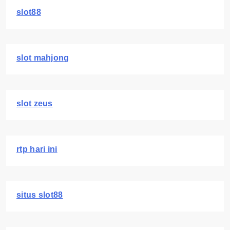
slot88
slot mahjong
slot zeus
rtp hari ini
situs slot88