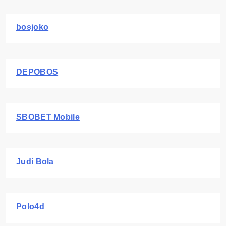
bosjoko
DEPOBOS
SBOBET Mobile
Judi Bola
Polo4d