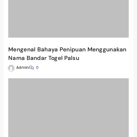
Mengenal Bahaya Penipuan Menggunakan
Nama Bandar Togel Palsu
Admin
0