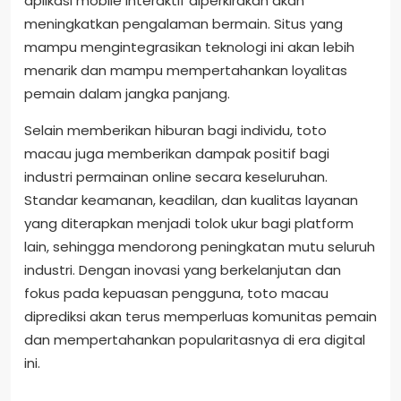
aplikasi mobile interaktif diperkirakan akan
meningkatkan pengalaman bermain. Situs yang
mampu mengintegrasikan teknologi ini akan lebih
menarik dan mampu mempertahankan loyalitas
pemain dalam jangka panjang.
Selain memberikan hiburan bagi individu, toto
macau juga memberikan dampak positif bagi
industri permainan online secara keseluruhan.
Standar keamanan, keadilan, dan kualitas layanan
yang diterapkan menjadi tolok ukur bagi platform
lain, sehingga mendorong peningkatan mutu seluruh
industri. Dengan inovasi yang berkelanjutan dan
fokus pada kepuasan pengguna, toto macau
diprediksi akan terus memperluas komunitas pemain
dan mempertahankan popularitasnya di era digital
ini.