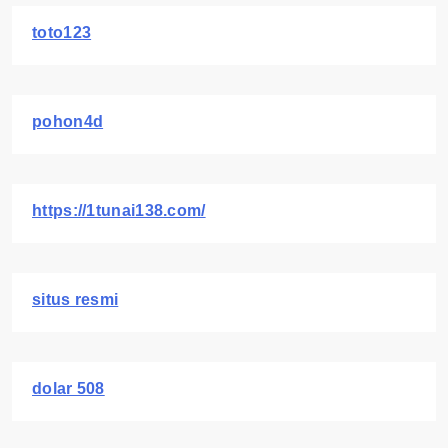
toto123
pohon4d
https://1tunai138.com/
situs resmi
dolar 508