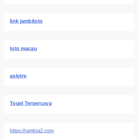
link jambitoto
toto macau
aslotre
Togel Terpercaya
https://jambia2.com