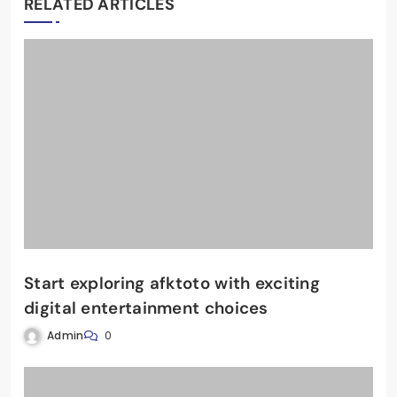
RELATED ARTICLES
Start exploring afktoto with exciting
digital entertainment choices
Admin
0