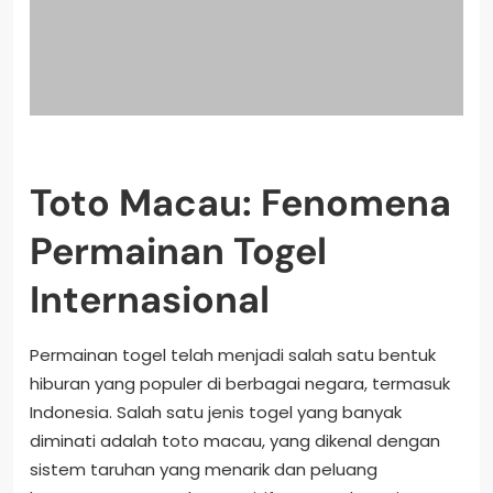
Toto Macau: Fenomena
Permainan Togel
Internasional
Permainan togel telah menjadi salah satu bentuk
hiburan yang populer di berbagai negara, termasuk
Indonesia. Salah satu jenis togel yang banyak
diminati adalah toto macau, yang dikenal dengan
sistem taruhan yang menarik dan peluang