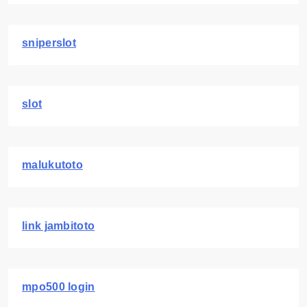
sniperslot
slot
malukutoto
link jambitoto
mpo500 login