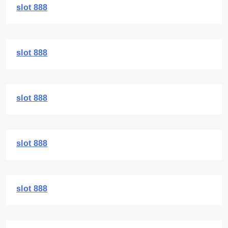
slot 888
slot 888
slot 888
slot 888
slot 888