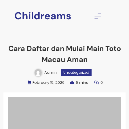
Skip
to
Childreams
content
Cara Daftar dan Mulai Main Toto
Macau Aman
Admin
Uncategorized
February 15, 2026
6 mins
0