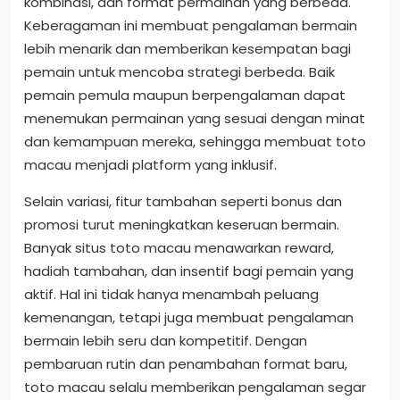
kombinasi, dan format permainan yang berbeda.
Keberagaman ini membuat pengalaman bermain
lebih menarik dan memberikan kesempatan bagi
pemain untuk mencoba strategi berbeda. Baik
pemain pemula maupun berpengalaman dapat
menemukan permainan yang sesuai dengan minat
dan kemampuan mereka, sehingga membuat toto
macau menjadi platform yang inklusif.
Selain variasi, fitur tambahan seperti bonus dan
promosi turut meningkatkan keseruan bermain.
Banyak situs toto macau menawarkan reward,
hadiah tambahan, dan insentif bagi pemain yang
aktif. Hal ini tidak hanya menambah peluang
kemenangan, tetapi juga membuat pengalaman
bermain lebih seru dan kompetitif. Dengan
pembaruan rutin dan penambahan format baru,
toto macau selalu memberikan pengalaman segar