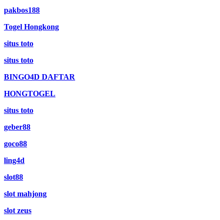
pakbos188
Togel Hongkong
situs toto
situs toto
BINGO4D DAFTAR
HONGTOGEL
situs toto
geber88
goco88
ling4d
slot88
slot mahjong
slot zeus