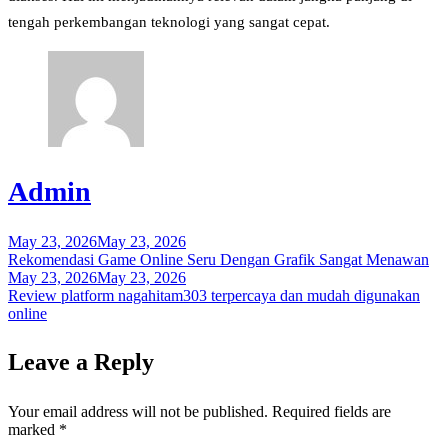
tengah perkembangan teknologi yang sangat cepat.
Admin
May 23, 2026
May 23, 2026
Post
Rekomendasi Game Online Seru Dengan Grafik Sangat Menawan
navigation
May 23, 2026
May 23, 2026
Review platform nagahitam303 terpercaya dan mudah digunakan
online
Leave a Reply
Your email address will not be published.
Required fields are
marked
*