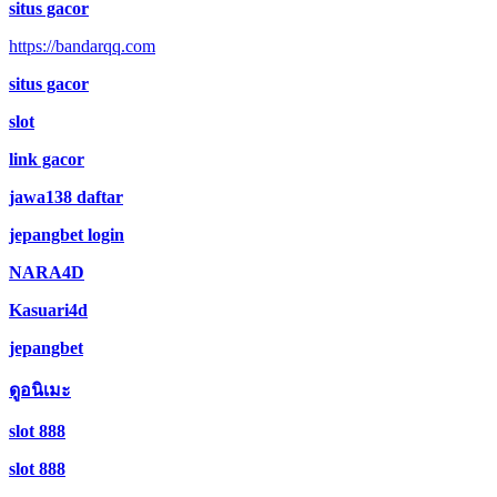
situs gacor
https://bandarqq.com
situs gacor
slot
link gacor
jawa138 daftar
jepangbet login
NARA4D
Kasuari4d
jepangbet
ดูอนิเมะ
slot 888
slot 888