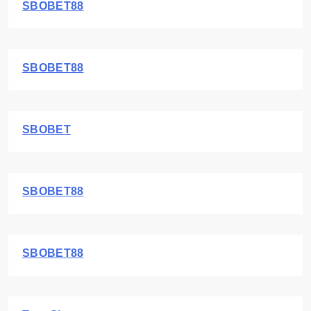
SBOBET88
SBOBET88
SBOBET
SBOBET88
SBOBET88