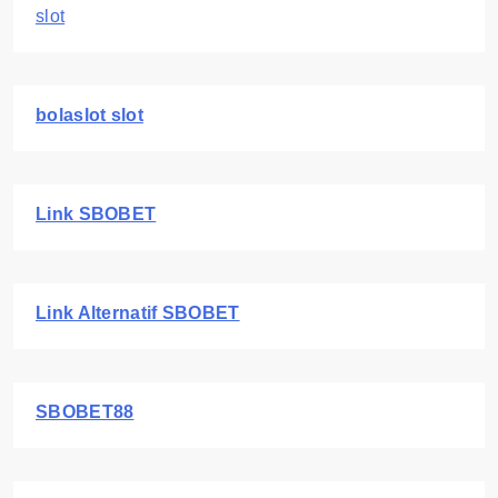
slot
bolaslot slot
Link SBOBET
Link Alternatif SBOBET
SBOBET88