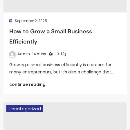
September 2, 2025
How to Grow a Small Business
Efficiently
Admin
14 mins
0
Growing a small business efficiently is a dream for
many entrepreneurs, but it’s also a challenge that…
continue reading..
Uncategorized