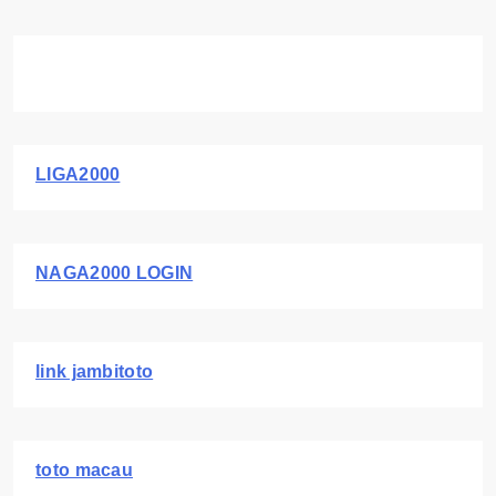
Sidebar
LIGA2000
NAGA2000 LOGIN
link jambitoto
toto macau