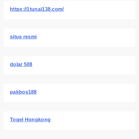
https://1tunai138.com/
situs resmi
dolar 508
pakbos188
Togel Hongkong