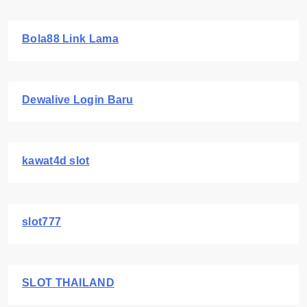
Bola88 Link Lama
Dewalive Login Baru
kawat4d slot
slot777
SLOT THAILAND