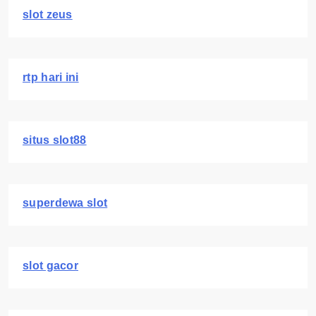
slot zeus
rtp hari ini
situs slot88
superdewa slot
slot gacor