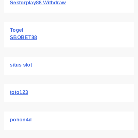
Sektorplay88 Withdraw
Togel
SBOBET88
situs slot
toto123
pohon4d