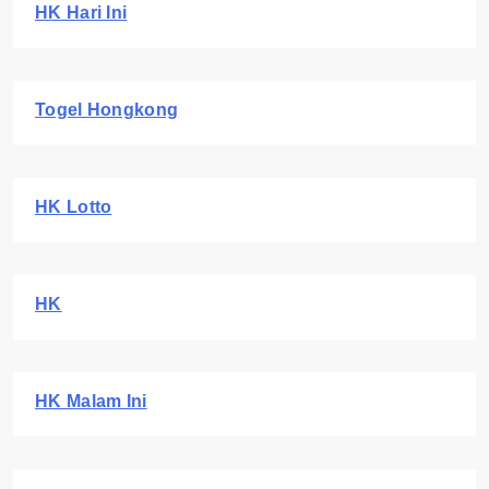
HK Hari Ini
Togel Hongkong
HK Lotto
HK
HK Malam Ini