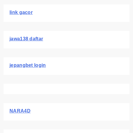
link gacor
jawa138 daftar
jepangbet login
NARA4D