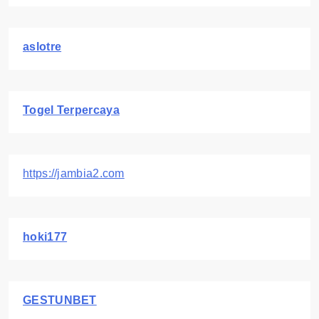
aslotre
Togel Terpercaya
https://jambia2.com
hoki177
GESTUNBET