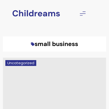
Skip
to
Childreams
content
small business
Uncategorized