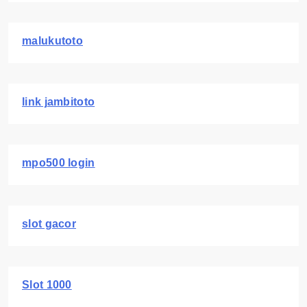
malukutoto
link jambitoto
mpo500 login
slot gacor
Slot 1000