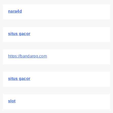
nara4d
situs gacor
https://bandarqq.com
situs gacor
slot