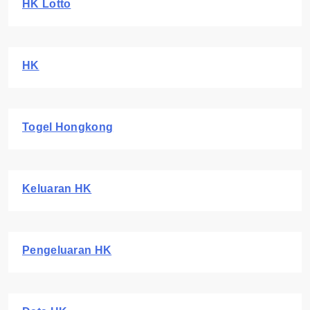
HK Lotto
HK
Togel Hongkong
Keluaran HK
Pengeluaran HK