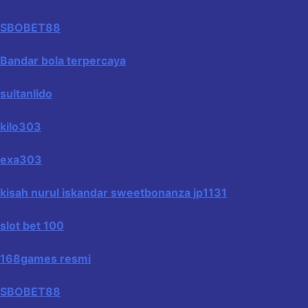
SBOBET88
Bandar bola terpercaya
sultanlido
kilo303
exa303
kisah nurul iskandar sweetbonanza jp1131
slot bet 100
168games resmi
SBOBET88