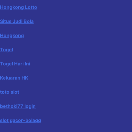
Hongkong Lotto
Situs Judi Bola
Hongkong
Togel
Togel Hari Ini
Keluaran HK
toto slot
bethoki77 login
slot gacor-bolagg