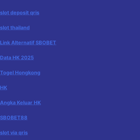
slot deposit qris
slot thailand
Link Alternatif SBOBET
Data HK 2025
Togel Hongkong
HK
Angka Keluar HK
SBOBET88
slot via qris