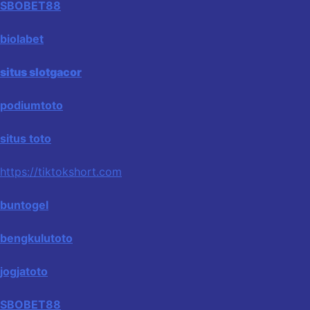
SBOBET88
biolabet
situs slotgacor
podiumtoto
situs toto
https://tiktokshort.com
buntogel
bengkulutoto
jogjatoto
SBOBET88