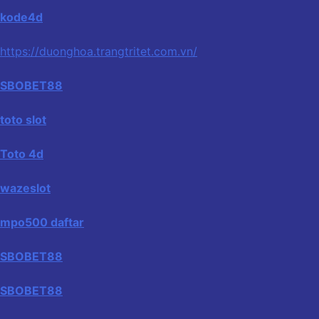
kode4d
https://duonghoa.trangtritet.com.vn/
SBOBET88
toto slot
Toto 4d
wazeslot
mpo500 daftar
SBOBET88
SBOBET88