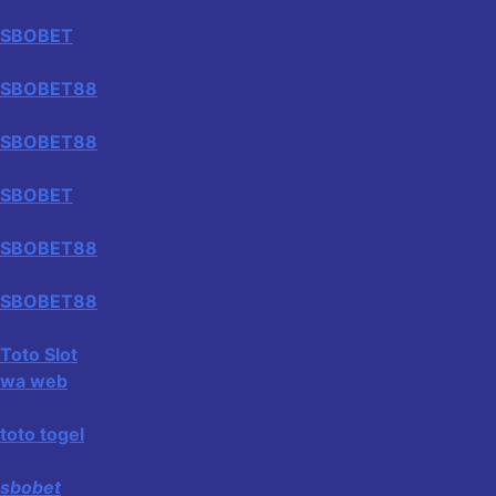
SBOBET
SBOBET88
SBOBET88
SBOBET
SBOBET88
SBOBET88
Toto Slot
wa web
toto togel
sbobet