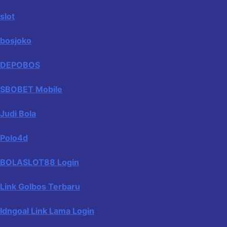
slot
bosjoko
DEPOBOS
SBOBET Mobile
Judi Bola
Polo4d
BOLASLOT88 Login
Link Golbos Terbaru
Idngoal Link Lama Login