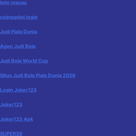
toto macau
coinqqslot login
Judi Piala Dunia
Agen Judi Bola
Judi Bola World Cup
Situs Judi Bola Piala Dunia 2026
Login Joker123
Joker123
Joker123 Apk
SUPER59