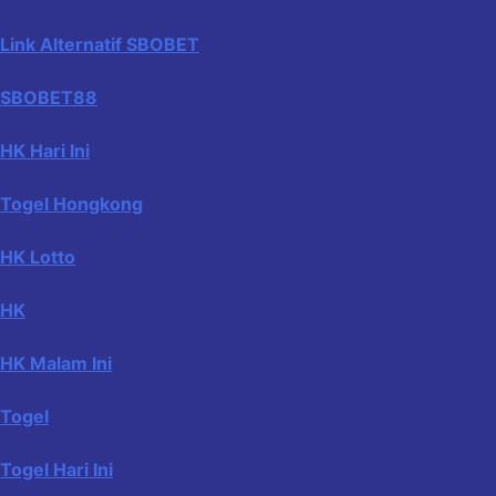
Link Alternatif SBOBET
SBOBET88
HK Hari Ini
Togel Hongkong
HK Lotto
HK
HK Malam Ini
Togel
Togel Hari Ini