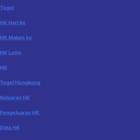
Togel
HK Hari Ini
HK Malam Ini
HK Lotto
HK
Togel Hongkong
Keluaran HK
Pengeluaran HK
Data HK