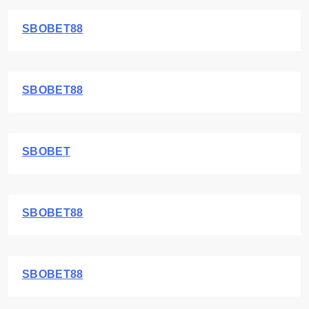
SBOBET88
SBOBET88
SBOBET
SBOBET88
SBOBET88