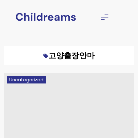
Skip
to
Childreams
content
고양출장안마
Uncategorized