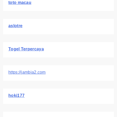
toto macau
aslotre
Togel Terpercaya
https://jambia2.com
hoki177