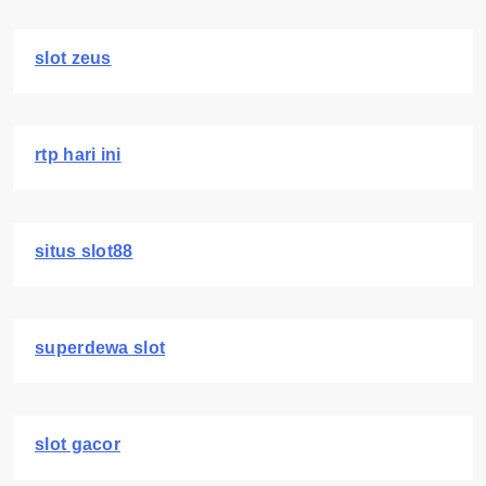
slot zeus
rtp hari ini
situs slot88
superdewa slot
slot gacor