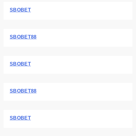
SBOBET
SBOBET88
SBOBET
SBOBET88
SBOBET