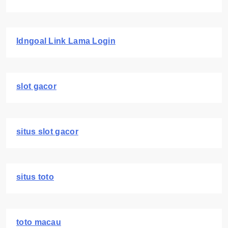
Idngoal Link Lama Login
slot gacor
situs slot gacor
situs toto
toto macau