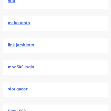
slot
malukutoto
link jambitoto
mpo500 login
slot gacor