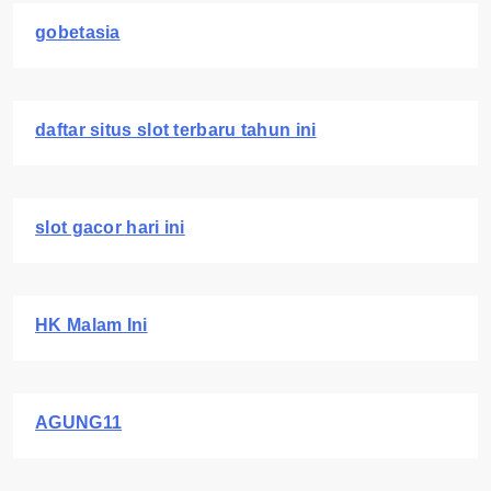
gobetasia
daftar situs slot terbaru tahun ini
slot gacor hari ini
HK Malam Ini
AGUNG11